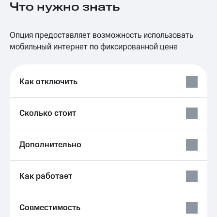
Что нужно знать
на связь
Роуминг
Тарифы
Опция предоставляет возможность использовать
RED,
Семейная
РИИЛ
мобильный интернет по фиксированной цене
группа
и МТС
Супер
Заказать
дешевле
SIM-
Как отключить
при
карту
оплате
с карты
Оформить
МТС
Сколько стоит
eSIM
Деньги
SIM-
Выберите
Дополнительно
карта
и подключите
для
ТВ
иностранцев
с выгодным
тарифом
Как работает
Оформить
чистый
Тарифы
номер
Совместимость
Интернет,