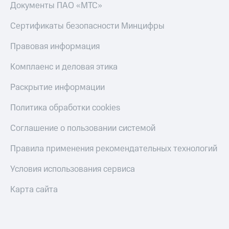
Скидка 30%
с карты
Документы ПАО «МТС»
на связь
МТС Деньги
Сертификаты безопасности Минцифры
С картой
Обзоры
МТС
товаров
Правовая информация
Деньги
МТС
Скидки
Комплаенс и деловая этика
Накопления
до 40%
на смартфоны
Раскрытие информации
Откладывайте
деньги
при
Политика обработки cookies
и получайте
покупке
доход 15%
со связью
Соглашение о пользовании системой
Платежи
МТС
и
Правила применения рекомендательных технологий
переводы
Условия использования сервиса
Пополнить
номер
Карта сайта
МТС
Настройки
автоплатежа