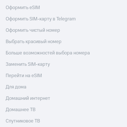
Live
и не
Оформить eSIM
только
Гудок
Оформить SIM-карту в Telegram
Безопасность
Мой
МТС
Финансы
Оформить чистый номер
Все
Детям
Выбрать красивый номер
приложения
и родителям
Больше возможностей выбора номера
Инвестиции
Здоровье
и фитнес
Заменить SIM-карту
Получайте
доход
Приложения
Перейти на eSIM
онлайн
от МТС
Страхование
Для дома
Акции
Покупка
Домашний интернет
полисов
Приложения
онлайн
КИОН
Скидка 30%
Домашнее ТВ
на связь
КИОН
Спутниковое ТВ
Музыка
С картой