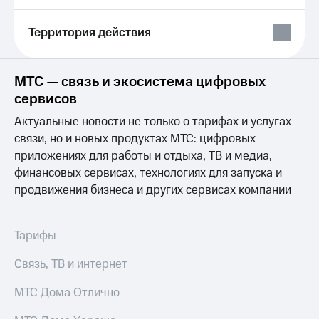
Выбрать
ТВ и телефон
красивый
для дома
номер
Территория действия
Услуги
Заменить
SIM-
Личный
МТС — связь и экосистема цифровых
карту
кабинет
сервисов
интернета
Перейти
и
Актуальные новости не только о тарифах и услугах
на
ТВ
eSIM
связи, но и новых продуктах МТС: цифровых
Личный
кабинет
приложениях для работы и отдыха, ТВ и медиа,
Для дома
спутникового
финансовых сервисах, технологиях для запуска и
Выберите
ТВ
продвижения бизнеса и других сервисах компании
и подключите
Скачать
ТВ
приложение
с выгодным
Мой
тарифом
МТС
Тарифы
Акции
Тарифы
Связь, ТВ и интернет
Интернет,
ТВ и телефон
Видеонаблюдение
МТС Дома Отлично
для дома
для дома