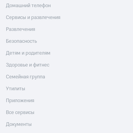
МТС
Домашний телефон
КИОН
Деньги
Строки
МТС
Сервисы и развлечения
Накопления
Live
Развлечения
Откладывайте
Гудок
деньги
Безопасность
и получайте
Мой
доход 15%
МТС
Детям и родителям
Акции
Условия
Все
Здоровье и фитнес
пополнения
приложения
Финансы
Семейная группа
Скидка
Инвестиции
30%
Утилиты
на связь
Получайте
доход
Приложения
онлайн
Тарифы
Страхование
RED,
Все сервисы
РИИЛ
Покупка
и МТС Супер
Документы
полисов
дешевле
онлайн
при оплате