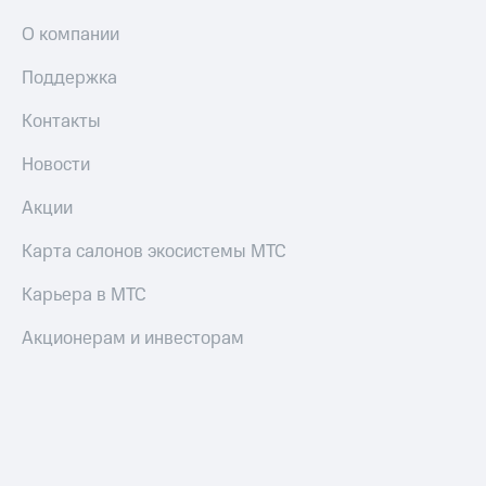
Пополнить
О компании
номер
МТС
Поддержка
Настройки
автоплатежа
Контакты
Пополнить
Новости
номер
другого
Акции
оператора
Карта салонов экосистемы МТС
Оплата
интернета
Карьера в МТС
и
ТВ
Акционерам и инвесторам
Переводы
с
телефона
на карту
МТС Pay