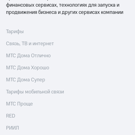
Интернет,
Выбрать
финансовых сервисах, технологиях для запуска и
ТВ и телефон
красивый
продвижения бизнеса и других сервисах компании
для дома
номер
Заменить
Услуги
SIM-
Тарифы
карту
Личный
Связь, ТВ и интернет
кабинет
Перейти
интернета
на
МТС Дома Отлично
и
eSIM
ТВ
МТС Дома Хорошо
Личный
Для дома
кабинет
Выберите
МТС Дома Супер
спутникового
и подключите
ТВ
ТВ
Скачать
Тарифы мобильной связи
с выгодным
приложение
тарифом
Мой
МТС Проще
МТС
Акции
Тарифы
RED
Интернет,
ТВ и телефон
РИИЛ
Видеонаблюдение
для дома