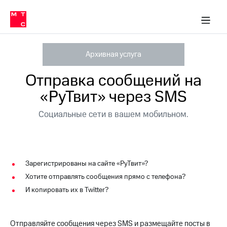
Перенести
ка 30% на связь
обильная связь
Сервисы и подписки
Интернет-магазин
Для дома
Скидка 30% на связь
Личные кабинеты
Финансы
Приложения
номер
ичные кабинеты
в МТС
Мобильная
связь
Архивная услуга
Тарифы
Интернет
и
Отправка сообщений на
ТВ
Услуги
«РуТвит» через SMS
Спутниковое
ТВ
Социальные сети в вашем мобильном.
Роуминг
МТС
Деньги
Личный
кабинет
Мобильная связь
Зарегистрированы на сайте «РуТвит»?
Скачать
Перенести
приложение
номер
Хотите отправлять сообщения прямо с телефона?
Мой
в МТС
И копировать их в Twitter?
МТС
Акции
Тарифы
Скидка 30%
Отправляйте сообщения через SMS и размещайте посты в
Услуги