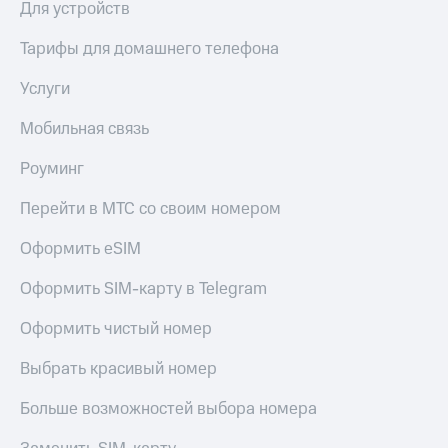
Для устройств
доступ
висы и подписки
к геолокации
Тарифы для домашнего телефона
МТС
Сертификаты
Premium
Услуги
безопасности
Подписка
Мобильная связь
Всё
на гигабайты
интернета,
под
фильмы,
Роуминг
рукой
музыка
в Мой МТС
и многое
Перейти в МТС со своим номером
другое
Посмотрите,
Оформить eSIM
что
Семейная
полезного
группа
Оформить SIM-карту в Telegram
есть
в нашем
Скидка
приложении
Оформить чистый номер
на тарифы,
общие
КИОН
Выбрать красивый номер
подписки
и услуги,
КИОН
Больше возможностей выбора номера
доступ
Музыка
к геолокации