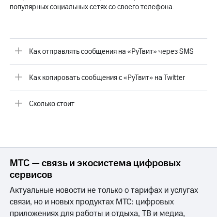
на связь
популярных социальных сетях со своего телефона.
Роуминг
Тарифы
RED,
Семейная
РИИЛ
Как отправлять сообщения на «РуТвит» через SMS
группа
и МТС
Супер
Заказать
дешевле
Как копировать сообщения с «РуТвит» на Twitter
SIM-
при
карту
оплате
с карты
Сколько стоит
Оформить
МТС
eSIM
Деньги
SIM-
Выберите
карта
и подключите
для
ТВ
МТС — связь и экосистема цифровых
иностранцев
с выгодным
сервисов
тарифом
Оформить
Актуальные новости не только о тарифах и услугах
чистый
Тарифы
номер
связи, но и новых продуктах МТС: цифровых
приложениях для работы и отдыха, ТВ и медиа,