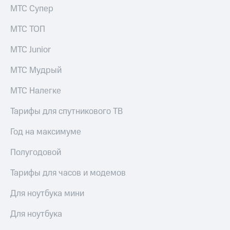
для дома
МТС Супер
Услуги
149 ₽/
МТС ТОП
мес
Акции
МТС Junior
МТС
Домашний
Premium
МТС Мудрый
интернет
Подписка
МТС Налегке
Домашнее
на гигабайты
ТВ
интернета,
Тарифы для спутникового ТВ
фильмы,
Спутниковое
музыка
ТВ
Год на максимуме
и многое
другое
Домашний
Полугодовой
телефон
Семейная
группа
Тарифы для часов и модемов
Перейти
в МТС
Скидка
Для ноутбука мини
со своим
на тарифы,
номером
общие
Для ноутбука
подписки
Поддержка
и услуги,