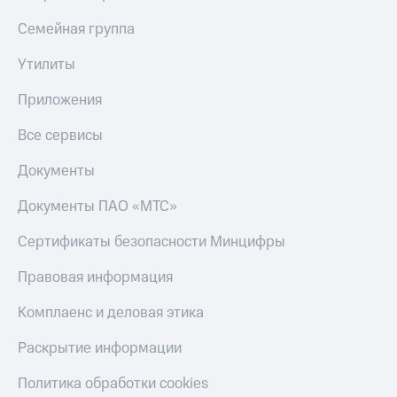
КИОН
Семейная группа
Скидка 30%
Музыка
на связь
Утилиты
КИОН
С картой
Строки
МТС
Приложения
Деньги
Live
Все сервисы
МТС
Гудок
Накопления
Документы
Мой
Откладывайте
Документы ПАО «МТС»
МТС
деньги
и получайте
Сертификаты безопасности Минцифры
Все
доход 15%
приложения
Правовая информация
Акции
Финансы
Инвестиции
Условия
пополнения
Комплаенс и деловая этика
Получайте
доход
Скидка
Раскрытие информации
онлайн
30%
на связь
Политика обработки cookies
Страхование