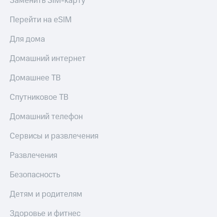
Заменить SIM-карту
КИОН
Кино,
Строки
музыка,
Перейти на eSIM
книги
Live
и не
Для дома
только
Гудок
Домашний интернет
Безопасность
Мой
Домашнее ТВ
МТС
Финансы
Спутниковое ТВ
Все
Детям
приложения
и родителям
Домашний телефон
Инвестиции
Здоровье
Сервисы и развлечения
и фитнес
Получайте
доход
Развлечения
Приложения
онлайн
от МТС
Безопасность
Страхование
Акции
Детям и родителям
Покупка
Приложения
полисов
КИОН
Здоровье и фитнес
онлайн