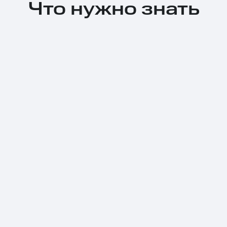
Что нужно знать
Тарифы RED, РИИЛ и МТС Супер дешев
Обзоры товаров
Скидки до 40%
на смартфоны
при покупке со связью МТС