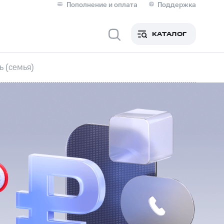
Пополнение и оплата
Поддержка
Скидка 30% на связь
Личные кабинеты
КАТАЛОГ
Мобильная связь
ь (семья)
IM-карта для иностранцев
M
Для дома
ерейти в МТС со своим
ой МТС
Сервисы и подписки
фитнес
Приложения от МТС