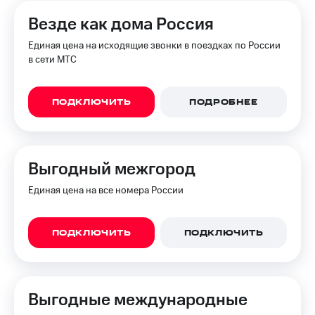
на связь
Везде как дома Россия
Роуминг
Тарифы
Единая цена на исходящие звонки в поездках по России
RED,
в сети МТС
Семейная
РИИЛ
группа
и МТС
Супер
Заказать
ПОДКЛЮЧИТЬ
ПОДРОБНЕЕ
дешевле
SIM-
при
карту
оплате
с карты
Оформить
МТС
Выгодный межгород
eSIM
Деньги
Единая цена на все номера России
SIM-
Выберите
карта
и подключите
для
ТВ
ПОДКЛЮЧИТЬ
ПОДКЛЮЧИТЬ
иностранцев
с выгодным
тарифом
Оформить
чистый
Тарифы
номер
Выгодные международные