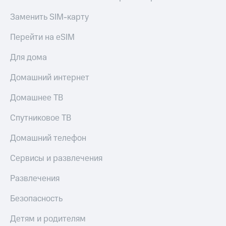
Тарифы
Покупка
Заменить SIM-карту
RED,
полисов
РИИЛ
онлайн
Перейти на eSIM
и МТС Супер
дешевле
Скидка 30%
Для дома
при оплате
на связь
с карты
Домашний интернет
МТС Деньги
С картой
МТС
Домашнее ТВ
Обзоры
Деньги
товаров
Спутниковое ТВ
МТС
Скидки
Накопления
до 40%
Домашний телефон
Откладывайте
на смартфоны
деньги
Сервисы и развлечения
и получайте
при
доход 15%
Развлечения
покупке
со связью
Платежи
МТС
Безопасность
и
переводы
Детям и родителям