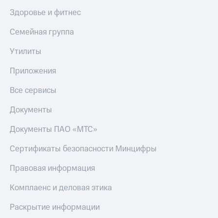
Пополнить
Здоровье и фитнес
номер
МТС
Семейная группа
Настройки
Утилиты
автоплатежа
Приложения
Пополнить
номер
другого
Все сервисы
оператора
Документы
Оплата
интернета
Документы ПАО «МТС»
и
ТВ
Сертификаты безопасности Минцифры
Переводы
Правовая информация
с
телефона
Комплаенс и деловая этика
на карту
Раскрытие информации
МТС Pay