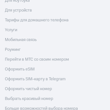
Для ноутбука
КИОН
Скидка 30%
Для устройств
Музыка
на связь
Тарифы для домашнего телефона
КИОН
С картой
Строки
МТС
Услуги
Деньги
Live
Мобильная связь
МТС
Гудок
Накопления
Роуминг
Мой
Откладывайте
МТС
деньги
Перейти в МТС со своим номером
и получайте
Все
доход 15%
Оформить eSIM
приложения
Акции
Финансы
Оформить SIM-карту в Telegram
Инвестиции
Условия
пополнения
Оформить чистый номер
Получайте
доход
Скидка
Выбрать красивый номер
онлайн
30%
на связь
Больше возможностей выбора номера
Страхование