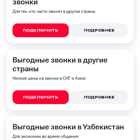
звонки
Интернет,
Выбрать
ТВ и телефон
красивый
Для тех, кто часто звонит в другие страны
для дома
номер
Заменить
Услуги
SIM-
ПОДКЛЮЧИТЬ
ПОДРОБНЕЕ
карту
Личный
кабинет
Перейти
интернета
на
Выгодные звонки в другие
и
eSIM
ТВ
страны
Личный
Для дома
кабинет
Низкие цены на звонки в СНГ и Азию
Выберите
спутникового
и подключите
ТВ
ТВ
Скачать
с выгодным
ПОДКЛЮЧИТЬ
ПОДРОБНЕЕ
приложение
тарифом
Мой
МТС
Акции
Тарифы
Выгодные звонки в Узбекистан
Интернет,
ТВ и телефон
Видеонаблюдение
Для экономии во время общения
для дома