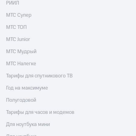
РИИЛ
КИОН
Кино,
Строки
музыка,
МТС Супер
книги
Live
и не
МТС ТОП
только
Гудок
МТС Junior
Безопасность
Мой
МТС
МТС Мудрый
Финансы
Все
Детям
МТС Налегке
приложения
и родителям
Тарифы для спутникового ТВ
Инвестиции
Здоровье
и фитнес
Год на максимуме
Получайте
доход
Приложения
Полугодовой
онлайн
от МТС
Тарифы для часов и модемов
Страхование
Акции
Покупка
Для ноутбука мини
Приложения
полисов
КИОН
онлайн