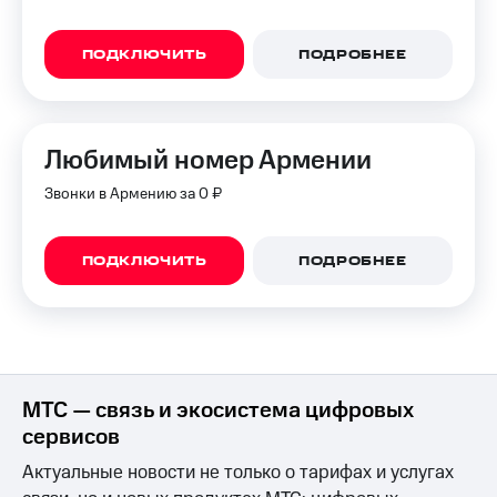
для дома
Услуги
149 ₽/
ПОДКЛЮЧИТЬ
ПОДРОБНЕЕ
мес
Акции
МТС
Домашний
Premium
Любимый номер Армении
интернет
Подписка
Звонки в Армению за 0 ₽
Домашнее
на гигабайты
ТВ
интернета,
фильмы,
Спутниковое
ПОДКЛЮЧИТЬ
ПОДРОБНЕЕ
музыка
ТВ
и многое
другое
Домашний
телефон
Семейная
группа
Перейти
МТС — связь и экосистема цифровых
в МТС
Скидка
со своим
на тарифы,
сервисов
номером
общие
Актуальные новости не только о тарифах и услугах
подписки
Поддержка
и услуги,