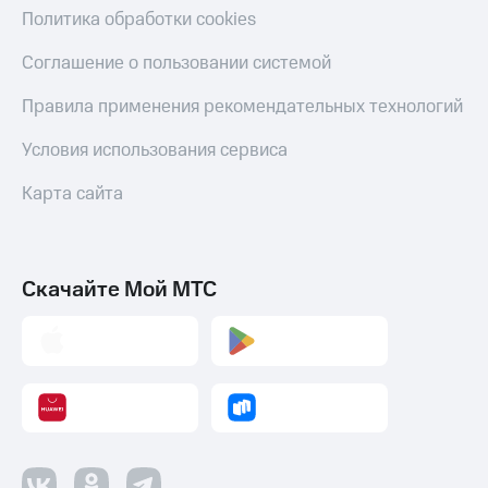
Политика обработки cookies
Оплата
по QR-
Соглашение о пользовании системой
коду
за границей
Правила применения рекомендательных технологий
тернет-магазин
Смартфоны
Условия использования сервиса
Наушники
Карта сайта
и
колонки
Умные
Скачайте Мой МТС
часы
и
трекеры
Умный
дом
Планшеты
Акции