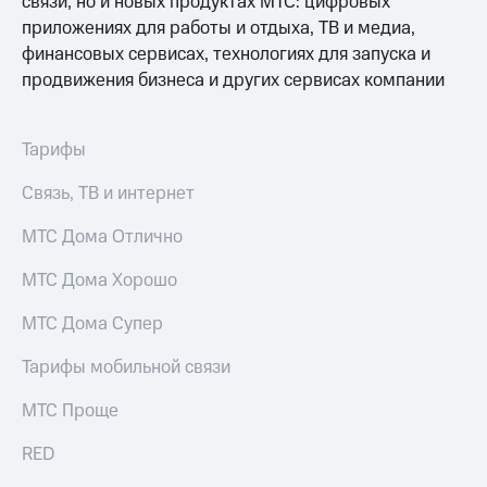
связи, но и новых продуктах МТС: цифровых
доступ
приложениях для работы и отдыха, ТВ и медиа,
висы и подписки
к геолокации
финансовых сервисах, технологиях для запуска и
МТС
Сертификаты
Premium
продвижения бизнеса и других сервисах компании
безопасности
Подписка
Всё
на гигабайты
Тарифы
интернета,
под
фильмы,
рукой
Связь, ТВ и интернет
музыка
в Мой МТС
и многое
МТС Дома Отлично
другое
Посмотрите,
что
МТС Дома Хорошо
Семейная
полезного
группа
есть
МТС Дома Супер
в нашем
Скидка
приложении
на тарифы,
Тарифы мобильной связи
общие
КИОН
подписки
МТС Проще
и услуги,
КИОН
доступ
RED
Музыка
к геолокации