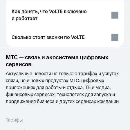
Услуги
149 ₽/
мес
Как понять, что VoLTE включено
Акции
и работает
МТС
Домашний
Premium
интернет
Сколько стоят звонки по VoLTE
Подписка
Домашнее
на гигабайты
ТВ
интернета,
фильмы,
МТС — связь и экосистема цифровых
Спутниковое
музыка
сервисов
ТВ
и многое
другое
Актуальные новости не только о тарифах и услугах
Домашний
Семейная
связи, но и новых продуктах МТС: цифровых
телефон
группа
приложениях для работы и отдыха, ТВ и медиа,
Перейти
Скидка
финансовых сервисах, технологиях для запуска и
в МТС
на тарифы,
продвижения бизнеса и других сервисах компании
со своим
общие
номером
подписки
и услуги,
Поддержка
Тарифы
доступ
к геолокации