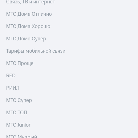
висы и подписки
Связь, ТВ и интернет
Сертификаты
МТС
безопасности
Premium
МТС Дома Отлично
Всё
Подписка
МТС Дома Хорошо
под
на гигабайты
рукой
интернета,
МТС Дома Супер
в Мой МТС
фильмы,
музыка
Тарифы мобильной связи
Посмотрите,
и многое
что
другое
МТС Проще
полезного
Семейная
есть
группа
в нашем
RED
приложении
Скидка
РИИЛ
на тарифы,
КИОН
общие
МТС Супер
подписки
КИОН
и услуги,
Музыка
доступ
МТС ТОП
к геолокации
КИОН
Кино,
МТС Junior
Строки
музыка,
книги
МТС Мудрый