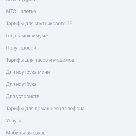
Live
и не
только
МТС Налегке
Гудок
Безопасность
Тарифы для спутникового ТВ
Мой
МТС
Финансы
Год на максимуме
Все
Детям
Полугодовой
приложения
и родителям
Инвестиции
Тарифы для часов и модемов
Здоровье
и фитнес
Получайте
Для ноутбука мини
доход
Приложения
онлайн
от МТС
Для ноутбука
Страхование
Акции
Для устройств
Покупка
полисов
Приложения
Тарифы для домашнего телефона
онлайн
КИОН
Скидка 30%
Услуги
на связь
КИОН
Музыка
Мобильная связь
С картой