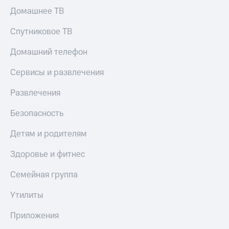
Скидка 30%
с карты
Домашнее ТВ
на связь
МТС Деньги
Спутниковое ТВ
С картой
Обзоры
МТС
товаров
Домашний телефон
Деньги
МТС
Скидки
Сервисы и развлечения
Накопления
до 40%
на смартфоны
Откладывайте
Развлечения
деньги
при
и получайте
Безопасность
покупке
доход 15%
со связью
Платежи
Детям и родителям
МТС
и
переводы
Здоровье и фитнес
Пополнить
Семейная группа
номер
МТС
Утилиты
Настройки
Приложения
автоплатежа