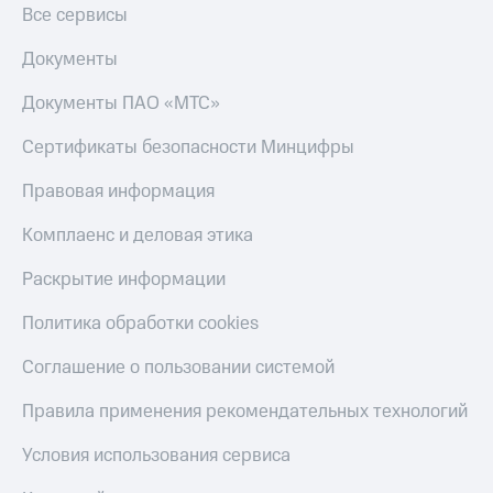
Все сервисы
Пополнить
номер
Документы
другого
оператора
Документы ПАО «МТС»
Оплата
интернета
Сертификаты безопасности Минцифры
и
ТВ
Правовая информация
Переводы
Комплаенс и деловая этика
с
телефона
Раскрытие информации
на карту
Политика обработки cookies
МТС Pay
Соглашение о пользовании системой
Оплата
по QR-
Правила применения рекомендательных технологий
коду
за границей
Условия использования сервиса
тернет-магазин