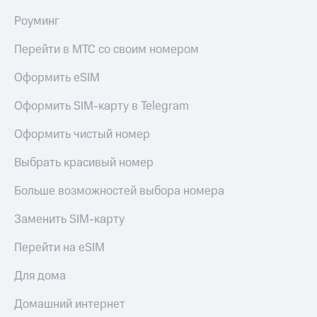
МТС
КИОН
Роуминг
Деньги
Строки
МТС
Перейти в МТС со своим номером
Накопления
Live
Откладывайте
Оформить eSIM
Гудок
деньги
и получайте
Оформить SIM-карту в Telegram
Мой
доход 15%
МТС
Акции
Оформить чистый номер
Условия
Все
пополнения
приложения
Выбрать красивый номер
Финансы
Скидка
Инвестиции
Больше возможностей выбора номера
30%
на связь
Получайте
Заменить SIM-карту
доход
онлайн
Тарифы
Перейти на eSIM
Страхование
RED,
РИИЛ
Для дома
Покупка
и МТС Супер
полисов
дешевле
Домашний интернет
онлайн
при оплате