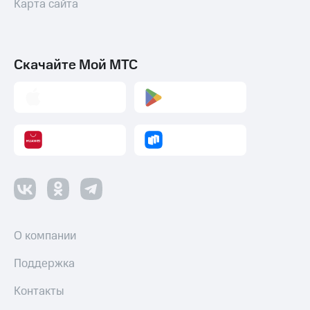
Карта сайта
Смартфоны
Наушники
и
колонки
Скачайте Мой МТС
Умные
часы
и
трекеры
Умный
дом
Планшеты
Акции
и
О компании
скидки
Поддержка
Все
товары
Контакты