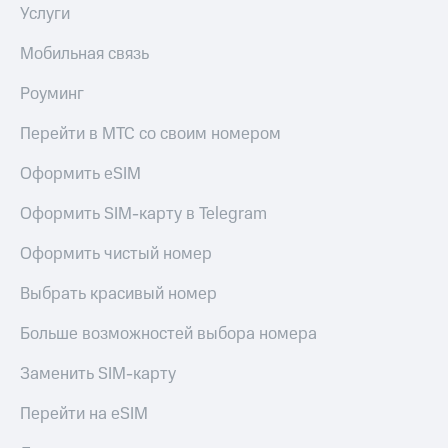
Live
и не
Услуги
только
Гудок
Мобильная связь
Безопасность
Мой
Роуминг
МТС
Финансы
Перейти в МТС со своим номером
Все
Детям
приложения
и родителям
Оформить eSIM
Инвестиции
Здоровье
Оформить SIM-карту в Telegram
и фитнес
Получайте
доход
Оформить чистый номер
Приложения
онлайн
от МТС
Страхование
Выбрать красивый номер
Акции
Покупка
Больше возможностей выбора номера
полисов
Приложения
онлайн
КИОН
Заменить SIM-карту
Скидка 30%
на связь
КИОН
Перейти на eSIM
Музыка
С картой