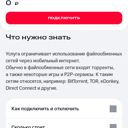
0
₽
на связь
Роуминг
Тарифы
ПОДКЛЮЧИТЬ
RED,
Семейная
РИИЛ
группа
и МТС
Что нужно знать
Супер
Заказать
дешевле
SIM-
при
карту
Услуга ограничивает использование файлообменных
оплате
с карты
сетей через мобильный интернет.
Оформить
МТС
Обычно в файлообменные сети входят торренты,
eSIM
Деньги
а также некоторые игры и
P2P-сервисы.
К таким
SIM-
Выберите
сетям относятся, например: BitTorrent, TOR, eDonkey,
карта
и подключите
Direct Connect и другие.
для
ТВ
иностранцев
с выгодным
тарифом
Оформить
Как подключить и отключить
чистый
Тарифы
номер
Интернет,
Сколько стоит