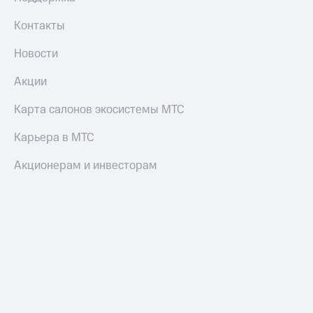
Смартфоны
Контакты
Наушники
и
Новости
колонки
Акции
Умные
часы
Карта салонов экосистемы МТС
и
трекеры
Карьера в МТС
Умный
Акционерам и инвесторам
дом
Планшеты
Акции
и
скидки
Все
товары