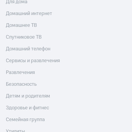
Для дома
МТС
КИОН
Деньги
Строки
Домашний интернет
МТС
Накопления
Live
Домашнее ТВ
Откладывайте
Гудок
Спутниковое ТВ
деньги
и получайте
Мой
Домашний телефон
доход 15%
МТС
Акции
Условия
Сервисы и развлечения
Все
пополнения
приложения
Развлечения
Финансы
Скидка
Инвестиции
30%
Безопасность
на связь
Получайте
доход
Детям и родителям
онлайн
Тарифы
Страхование
RED,
Здоровье и фитнес
РИИЛ
Покупка
и МТС Супер
Семейная группа
полисов
дешевле
онлайн
при оплате
Утилиты