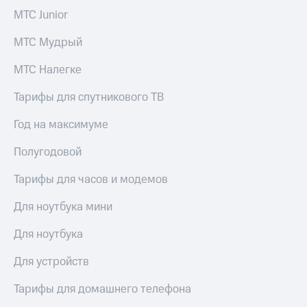
висы и подписки
Сертификаты
МТС Junior
МТС
безопасности
Premium
МТС Мудрый
Всё
Подписка
под
на гигабайты
МТС Налегке
рукой
интернета,
в Мой МТС
фильмы,
Тарифы для спутникового ТВ
музыка
Посмотрите,
и многое
Год на максимуме
что
другое
полезного
Семейная
Полугодовой
есть
группа
в нашем
Тарифы для часов и модемов
приложении
Скидка
на тарифы,
Для ноутбука мини
КИОН
общие
подписки
КИОН
Для ноутбука
и услуги,
Музыка
доступ
Для устройств
к геолокации
КИОН
Кино,
Строки
музыка,
Тарифы для домашнего телефона
книги