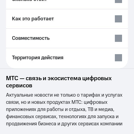
Выбрать
ТВ и телефон
красивый
для дома
номер
Как это работает
Услуги
Заменить
SIM-
Личный
карту
кабинет
Совместимость
интернета
Перейти
и
на
ТВ
Территория действия
eSIM
Личный
кабинет
Для дома
спутникового
Выберите
ТВ
МТС — связь и экосистема цифровых
и подключите
Скачать
сервисов
ТВ
приложение
с выгодным
Мой
Актуальные новости не только о тарифах и услугах
тарифом
МТС
связи, но и новых продуктах МТС: цифровых
Акции
приложениях для работы и отдыха, ТВ и медиа,
Тарифы
Интернет,
финансовых сервисах, технологиях для запуска и
ТВ и телефон
Видеонаблюдение
продвижения бизнеса и других сервисах компании
для дома
для дома