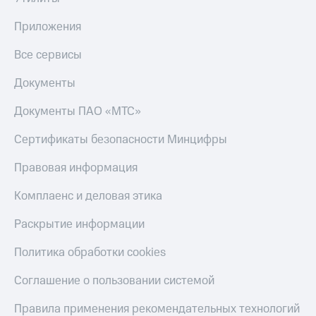
Скидка 30%
с карты
на связь
МТС Деньги
Приложения
С картой
Обзоры
Все сервисы
МТС
товаров
Деньги
Документы
МТС
Скидки
Накопления
до 40%
Документы ПАО «МТС»
на смартфоны
Откладывайте
Сертификаты безопасности Минцифры
деньги
при
и получайте
покупке
Правовая информация
доход 15%
со связью
Платежи
МТС
и
Комплаенс и деловая этика
переводы
Раскрытие информации
Пополнить
номер
Политика обработки cookies
МТС
Соглашение о пользовании системой
Настройки
автоплатежа
Правила применения рекомендательных технологий