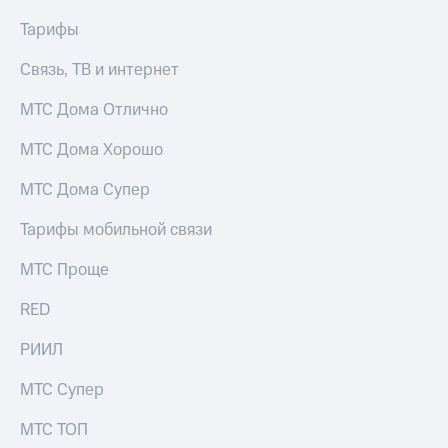
Услуги
149 ₽/
Тарифы
мес
Акции
Связь, ТВ и интернет
МТС
Домашний
Premium
интернет
МТС Дома Отлично
Подписка
Домашнее
МТС Дома Хорошо
на гигабайты
ТВ
интернета,
МТС Дома Супер
фильмы,
Спутниковое
музыка
ТВ
и многое
Тарифы мобильной связи
другое
Домашний
Семейная
МТС Проще
телефон
группа
RED
Перейти
Скидка
в МТС
на тарифы,
РИИЛ
со своим
общие
номером
подписки
МТС Супер
и услуги,
Поддержка
доступ
МТС ТОП
к геолокации