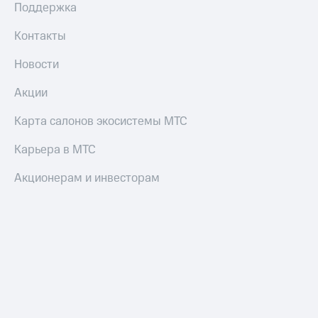
Смартфоны
Поддержка
Наушники
Контакты
и
колонки
Новости
Умные
Акции
часы
и
Карта салонов экосистемы МТС
трекеры
Карьера в МТС
Умный
дом
Акционерам и инвесторам
Планшеты
Акции
и
скидки
Все
товары