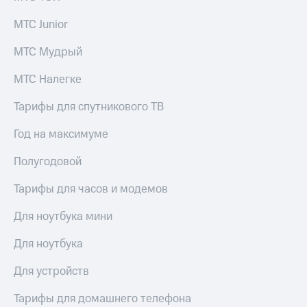
висы и подписки
Сертификаты
МТС
безопасности
МТС Junior
Premium
Всё
МТС Мудрый
Подписка
под
на гигабайты
рукой
МТС Налегке
интернета,
в Мой МТС
фильмы,
музыка
Тарифы для спутникового ТВ
Посмотрите,
и многое
что
другое
Год на максимуме
полезного
Семейная
есть
группа
Полугодовой
в нашем
приложении
Скидка
Тарифы для часов и модемов
на тарифы,
КИОН
общие
Для ноутбука мини
подписки
КИОН
и услуги,
Для ноутбука
Музыка
доступ
к геолокации
Для устройств
КИОН
Кино,
Строки
музыка,
Тарифы для домашнего телефона
книги