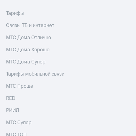
Услуги
149 ₽/
мес
Тарифы
Акции
МТС
Связь, ТВ и интернет
Домашний
Premium
интернет
МТС Дома Отлично
Подписка
Домашнее
на гигабайты
МТС Дома Хорошо
ТВ
интернета,
фильмы,
Спутниковое
МТС Дома Супер
музыка
ТВ
и многое
Тарифы мобильной связи
другое
Домашний
Семейная
телефон
МТС Проще
группа
Перейти
Скидка
RED
в МТС
на тарифы,
со своим
общие
РИИЛ
номером
подписки
и услуги,
МТС Супер
Поддержка
доступ
к геолокации
МТС ТОП