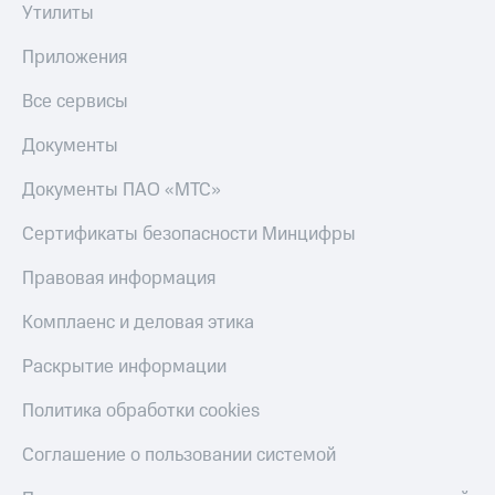
Скидка 30%
с карты
Утилиты
на связь
МТС Деньги
Приложения
С картой
Обзоры
МТС
товаров
Все сервисы
Деньги
МТС
Скидки
Документы
Накопления
до 40%
на смартфоны
Документы ПАО «МТС»
Откладывайте
деньги
при
Сертификаты безопасности Минцифры
и получайте
покупке
доход 15%
со связью
Правовая информация
Платежи
МТС
и
Комплаенс и деловая этика
переводы
Раскрытие информации
Пополнить
номер
МТС
Политика обработки cookies
Настройки
Соглашение о пользовании системой
автоплатежа