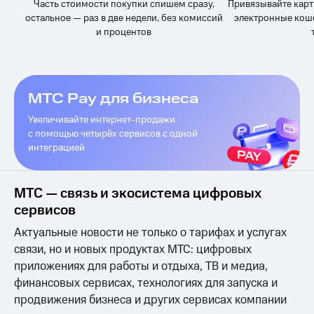
Выбрать
ТВ и телефон
Часть стоимости покупки спишем сразу,
Привязывайте карт
красивый
для дома
остальное — раз в две недели, без комиссий
электронные кош
номер
и процентов
Услуги
Заменить
SIM-
Личный
карту
кабинет
МТС Pay для бизнеса
интернета
Перейти
и
Увеличивайте интернет-продажи
на
ТВ
с помощью четырёх сервисов с одной
eSIM
Личный
интеграцией
кабинет
Для дома
спутникового
Выберите
ТВ
и подключите
Скачать
МТС — связь и экосистема цифровых
ТВ
приложение
сервисов
с выгодным
Мой
тарифом
МТС
Актуальные новости не только о тарифах и услугах
Акции
связи, но и новых продуктах МТС: цифровых
Тарифы
приложениях для работы и отдыха, ТВ и медиа,
Интернет,
финансовых сервисах, технологиях для запуска и
ТВ и телефон
Видеонаблюдение
для дома
для дома
продвижения бизнеса и других сервисах компании