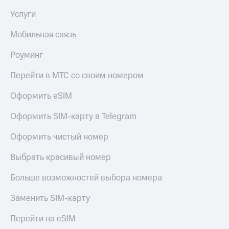
Live
и не
Услуги
только
Гудок
Мобильная связь
Безопасность
Мой
МТС
Финансы
Роуминг
Все
Детям
Перейти в МТС со своим номером
приложения
и родителям
Оформить eSIM
Инвестиции
Здоровье
и фитнес
Оформить SIM-карту в Telegram
Получайте
доход
Приложения
Оформить чистый номер
онлайн
от МТС
Страхование
Выбрать красивый номер
Акции
Покупка
Больше возможностей выбора номера
полисов
Приложения
онлайн
КИОН
Скидка 30%
Заменить SIM-карту
на связь
КИОН
Перейти на eSIM
Музыка
С картой