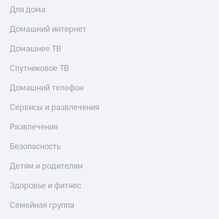
МТС
Для дома
КИОН
Деньги
Строки
МТС
Домашний интернет
Накопления
Live
Домашнее ТВ
Откладывайте
Гудок
деньги
Спутниковое ТВ
и получайте
Мой
доход 15%
МТС
Домашний телефон
Акции
Условия
Все
Сервисы и развлечения
пополнения
приложения
Финансы
Развлечения
Скидка
Инвестиции
30%
Безопасность
на связь
Получайте
доход
Детям и родителям
онлайн
Тарифы
Страхование
RED,
Здоровье и фитнес
РИИЛ
Покупка
и МТС Супер
Семейная группа
полисов
дешевле
онлайн
при оплате