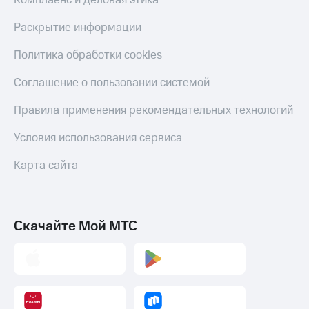
Комплаенс и деловая этика
Пополнить
номер
Раскрытие информации
другого
оператора
Политика обработки cookies
Оплата
Соглашение о пользовании системой
интернета
и
Правила применения рекомендательных технологий
ТВ
Условия использования сервиса
Переводы
с
Карта сайта
телефона
на карту
МТС Pay
Скачайте Мой МТС
Оплата
по QR-
коду
за границей
тернет-магазин