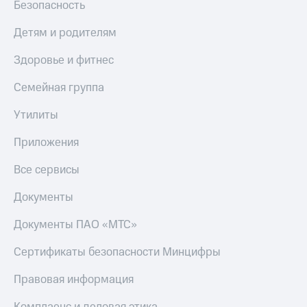
Безопасность
Скидка 30%
с карты
на связь
МТС Деньги
Детям и родителям
С картой
Обзоры
МТС
товаров
Здоровье и фитнес
Деньги
МТС
Скидки
Семейная группа
Накопления
до 40%
на смартфоны
Утилиты
Откладывайте
деньги
при
Приложения
и получайте
покупке
доход 15%
со связью
Все сервисы
Платежи
МТС
и
Документы
переводы
Документы ПАО «МТС»
Пополнить
номер
Сертификаты безопасности Минцифры
МТС
Правовая информация
Настройки
автоплатежа