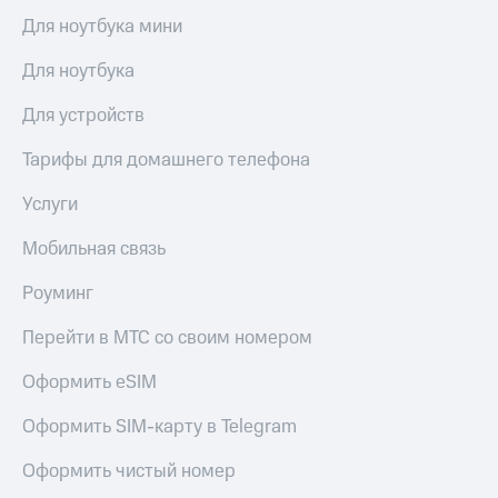
Live
и не
Для ноутбука мини
только
Гудок
Для ноутбука
Безопасность
Мой
МТС
Для устройств
Финансы
Все
Тарифы для домашнего телефона
Детям
приложения
и родителям
Услуги
Инвестиции
Здоровье
и фитнес
Мобильная связь
Получайте
доход
Приложения
Роуминг
онлайн
от МТС
Страхование
Перейти в МТС со своим номером
Акции
Покупка
Оформить eSIM
полисов
Приложения
онлайн
КИОН
Оформить SIM-карту в Telegram
Скидка 30%
на связь
КИОН
Оформить чистый номер
Музыка
С картой