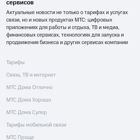
сервисов
Услуги
149 ₽/
мес
Актуальные новости не только о тарифах и услугах
Акции
связи, но и новых продуктах МТС: цифровых
МТС
приложениях для работы и отдыха, ТВ и медиа,
Домашний
Premium
интернет
финансовых сервисах, технологиях для запуска и
Подписка
продвижения бизнеса и других сервисах компании
Домашнее
на гигабайты
ТВ
интернета,
фильмы,
Тарифы
Спутниковое
музыка
ТВ
и многое
Связь, ТВ и интернет
другое
Домашний
Семейная
телефон
МТС Дома Отлично
группа
Перейти
МТС Дома Хорошо
Скидка
в МТС
на тарифы,
со своим
МТС Дома Супер
общие
номером
подписки
и услуги,
Тарифы мобильной связи
Поддержка
доступ
к геолокации
МТС Проще