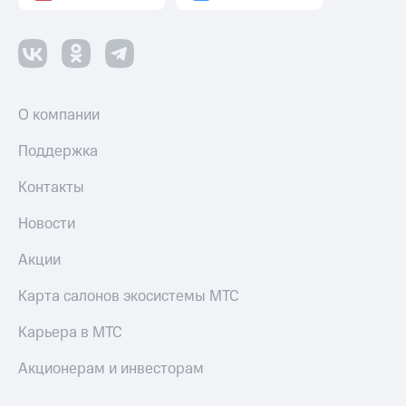
Смартфоны
Наушники
и
колонки
Умные
О компании
часы
и
Поддержка
трекеры
Контакты
Умный
дом
Новости
Планшеты
Акции
Акции
Карта салонов экосистемы МТС
и
скидки
Карьера в МТС
Все
Акционерам и инвесторам
товары