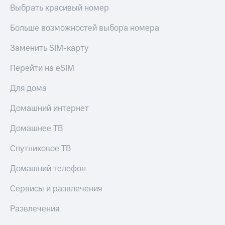
МТС
Выбрать красивый номер
КИОН
Деньги
Строки
МТС
Больше возможностей выбора номера
Накопления
Live
Заменить SIM-карту
Откладывайте
Гудок
деньги
Перейти на eSIM
и получайте
Мой
доход 15%
МТС
Для дома
Акции
Условия
Все
Домашний интернет
пополнения
приложения
Финансы
Домашнее ТВ
Скидка
Инвестиции
30%
Спутниковое ТВ
на связь
Получайте
доход
Домашний телефон
онлайн
Тарифы
Страхование
RED,
Сервисы и развлечения
РИИЛ
Покупка
и МТС Супер
Развлечения
полисов
дешевле
онлайн
при оплате