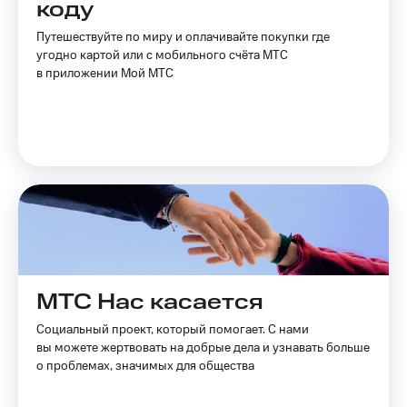
коду
Услуги
149 ₽/
мес
Путешествуйте по миру и оплачивайте покупки где
Акции
угодно картой или с мобильного счёта МТС
МТС
в приложении Мой МТС
Домашний
Premium
интернет
Подписка
Домашнее
на гигабайты
ТВ
интернета,
фильмы,
Спутниковое
музыка
ТВ
и многое
другое
Домашний
Семейная
телефон
группа
Перейти
Скидка
МТС Нас касается
в МТС
на тарифы,
со своим
общие
Социальный проект, который помогает. С нами
номером
подписки
вы можете жертвовать на добрые дела и узнавать больше
и услуги,
о проблемах, значимых для общества
Поддержка
доступ
к геолокации