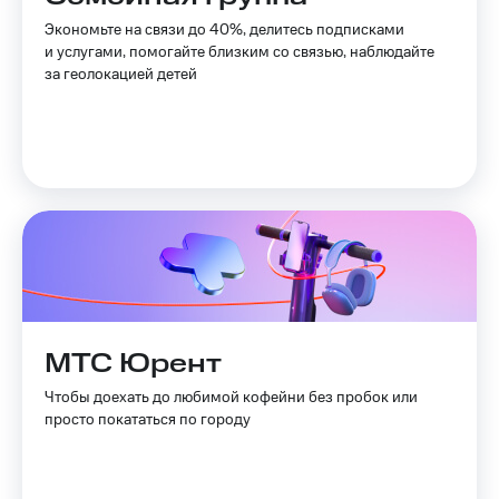
Пополнить
Экономьте на связи до 40%, делитесь подписками
номер
и услугами, помогайте близким со связью, наблюдайте
другого
за геолокацией детей
оператора
Оплата
интернета
и
ТВ
Переводы
с
телефона
на карту
МТС Pay
МТС Юрент
Оплата
Чтобы доехать до любимой кофейни без пробок или
по QR-
просто покататься по городу
коду
за границей
тернет-магазин