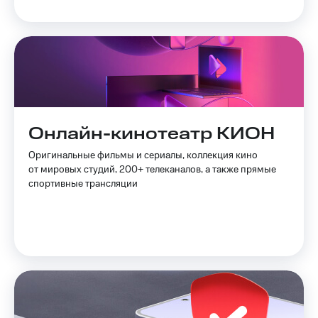
Смартфоны
Наушники
и
колонки
Умные
часы
и
трекеры
Онлайн-кинотеатр КИОН
Умный
Оригинальные фильмы и сериалы, коллекция кино
дом
от мировых студий, 200+ телеканалов, а также прямые
спортивные трансляции
Планшеты
Акции
и
скидки
Все
товары