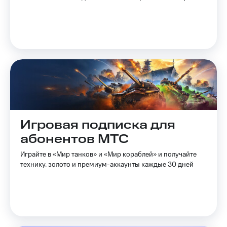
на связь
Роуминг
Тарифы
RED,
Семейная
РИИЛ
группа
и МТС
Супер
Заказать
дешевле
SIM-
при
карту
оплате
с карты
Оформить
МТС
Игровая подписка для
eSIM
Деньги
абонентов МТС
SIM-
Выберите
карта
и подключите
Играйте в «Мир танков» и «Мир кораблей» и получайте
для
ТВ
технику, золото и премиум-аккаунты каждые 30 дней
иностранцев
с выгодным
тарифом
Оформить
чистый
Тарифы
номер
Интернет,