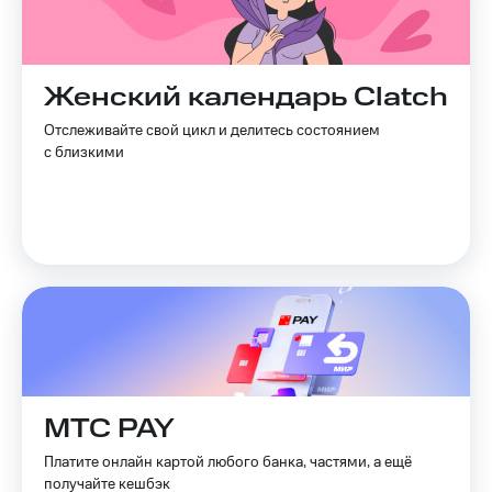
Live
и не
только
Гудок
Безопасность
Мой
Женский календарь Clatch
МТС
Финансы
Отслеживайте свой цикл и делитесь состоянием
Все
с близкими
Детям
приложения
и родителям
Инвестиции
Здоровье
и фитнес
Получайте
доход
Приложения
онлайн
от МТС
Страхование
Акции
Покупка
полисов
Приложения
онлайн
КИОН
МТС PAY
Скидка 30%
на связь
КИОН
Платите онлайн картой любого банка, частями, а ещё
Музыка
получайте кешбэк
С картой