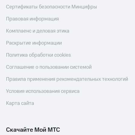
Скидка 30%
с карты
Сертификаты безопасности Минцифры
на связь
МТС Деньги
Правовая информация
С картой
Обзоры
МТС
товаров
Комплаенс и деловая этика
Деньги
МТС
Скидки
Раскрытие информации
Накопления
до 40%
на смартфоны
Откладывайте
Политика обработки cookies
деньги
при
и получайте
Соглашение о пользовании системой
покупке
доход 15%
со связью
Платежи
Правила применения рекомендательных технологий
МТС
и
переводы
Условия использования сервиса
Пополнить
Карта сайта
номер
МТС
Настройки
автоплатежа
Скачайте Мой МТС