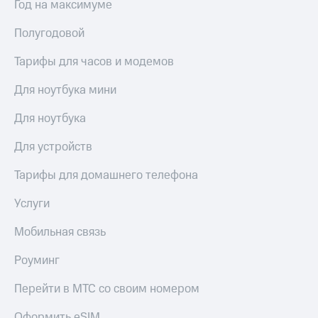
висы и подписки
Год на максимуме
Сертификаты
МТС
безопасности
Premium
Полугодовой
Всё
Подписка
под
Тарифы для часов и модемов
на гигабайты
рукой
интернета,
Для ноутбука мини
в Мой МТС
фильмы,
музыка
Для ноутбука
Посмотрите,
и многое
что
другое
Для устройств
полезного
Семейная
есть
группа
в нашем
Тарифы для домашнего телефона
приложении
Скидка
Услуги
на тарифы,
КИОН
общие
подписки
Мобильная связь
КИОН
и услуги,
Музыка
доступ
Роуминг
к геолокации
КИОН
Кино,
Перейти в МТС со своим номером
Строки
музыка,
книги
Оформить eSIM