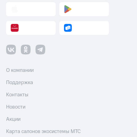
Пополнить
номер
другого
оператора
Оплата
интернета
и
ТВ
Переводы
с
О компании
телефона
на карту
Поддержка
МТС Pay
Контакты
Оплата
Новости
по QR-
коду
Акции
за границей
Карта салонов экосистемы МТС
тернет-магазин