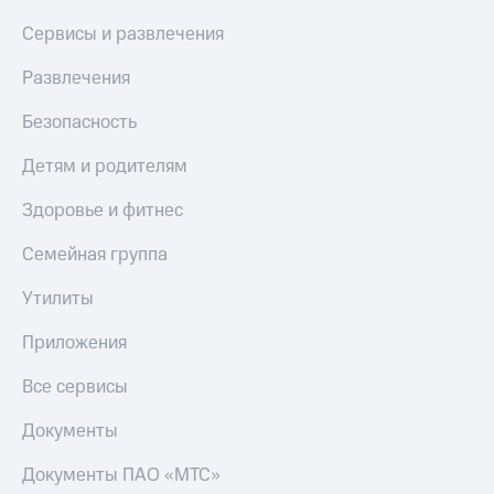
МТС
КИОН
Сервисы и развлечения
Деньги
Строки
МТС
Развлечения
Накопления
Live
Откладывайте
Безопасность
Гудок
деньги
и получайте
Детям и родителям
Мой
доход 15%
МТС
Акции
Здоровье и фитнес
Условия
Все
пополнения
приложения
Семейная группа
Финансы
Скидка
Инвестиции
Утилиты
30%
на связь
Получайте
Приложения
доход
онлайн
Тарифы
Все сервисы
Страхование
RED,
РИИЛ
Документы
Покупка
и МТС Супер
полисов
дешевле
Документы ПАО «МТС»
онлайн
при оплате