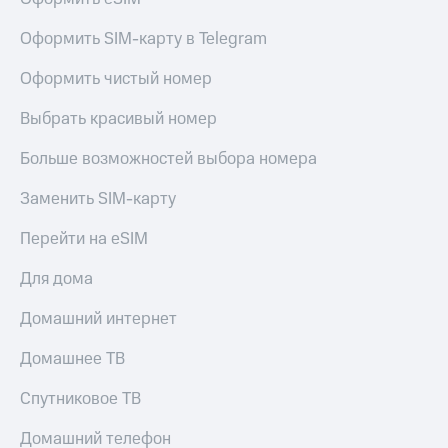
Live
и не
только
Оформить SIM-карту в Telegram
Гудок
Безопасность
Оформить чистый номер
Мой
МТС
Финансы
Выбрать красивый номер
Все
Детям
приложения
Больше возможностей выбора номера
и родителям
Инвестиции
Заменить SIM-карту
Здоровье
и фитнес
Получайте
Перейти на eSIM
доход
Приложения
онлайн
от МТС
Для дома
Страхование
Акции
Домашний интернет
Покупка
полисов
Приложения
Домашнее ТВ
онлайн
КИОН
Скидка 30%
Спутниковое ТВ
на связь
КИОН
Музыка
Домашний телефон
С картой