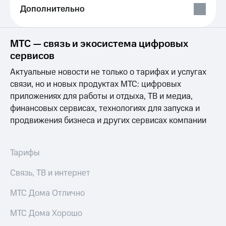
Выбрать
ТВ и телефон
Дополнительно
красивый
для дома
номер
Услуги
Заменить
МТС — связь и экосистема цифровых
SIM-
Личный
сервисов
карту
кабинет
интернета
Актуальные новости не только о тарифах и услугах
Перейти
и
связи, но и новых продуктах МТС: цифровых
на
ТВ
приложениях для работы и отдыха, ТВ и медиа,
eSIM
Личный
финансовых сервисах, технологиях для запуска и
кабинет
Для дома
спутникового
продвижения бизнеса и других сервисах компании
Выберите
ТВ
и подключите
Скачать
ТВ
приложение
Тарифы
с выгодным
Мой
тарифом
МТС
Связь, ТВ и интернет
Акции
Тарифы
МТС Дома Отлично
Интернет,
ТВ и телефон
Видеонаблюдение
МТС Дома Хорошо
для дома
для дома