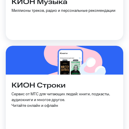
КИОН Музыка
Услуги
149 ₽/
Миллионы треков, радио и персональные рекомендации
мес
Акции
МТС
Домашний
Premium
интернет
Подписка
Домашнее
на гигабайты
ТВ
интернета,
фильмы,
Спутниковое
музыка
ТВ
и многое
другое
Домашний
Семейная
телефон
группа
КИОН Строки
Перейти
Скидка
Сервис от МТС для читающих людей: книги, подкасты,
в МТС
на тарифы,
аудиокниги и многое другое.
со своим
общие
Читайте онлайн и офлайн
номером
подписки
и услуги,
Поддержка
доступ
к геолокации