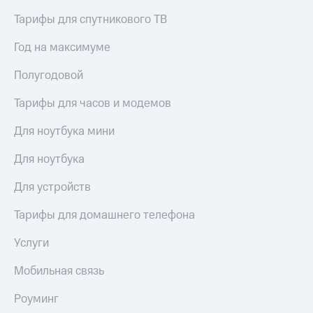
Пополнить
Тарифы для спутникового ТВ
номер
другого
Год на максимуме
оператора
Полугодовой
Оплата
интернета
Тарифы для часов и модемов
и
ТВ
Для ноутбука мини
Переводы
с
Для ноутбука
телефона
на карту
Для устройств
МТС Pay
Тарифы для домашнего телефона
Оплата
Услуги
по QR-
коду
Мобильная связь
за границей
Роуминг
тернет-магазин