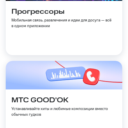
Live
и не
только
Прогрессоры
Гудок
Безопасность
Мобильная связь, развлечения и идеи для досуга — всё
Мой
в одном приложении
МТС
Финансы
Все
Детям
приложения
и родителям
Инвестиции
Здоровье
и фитнес
Получайте
доход
Приложения
онлайн
от МТС
Страхование
Акции
Покупка
МТС GOOD'OK
полисов
Приложения
онлайн
КИОН
Устанавливайте хиты и любимые композиции вместо
Скидка 30%
обычных гудков
на связь
КИОН
Музыка
С картой