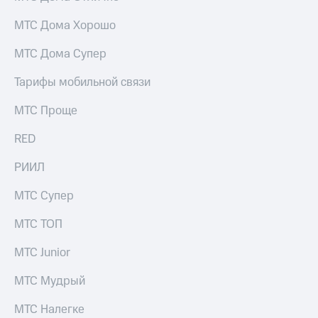
Скидка 30%
с карты
на связь
МТС Деньги
МТС Дома Хорошо
С картой
Обзоры
МТС Дома Супер
МТС
товаров
Деньги
Тарифы мобильной связи
МТС
Скидки
Накопления
до 40%
МТС Проще
на смартфоны
Откладывайте
RED
деньги
при
и получайте
покупке
РИИЛ
доход 15%
со связью
Платежи
МТС
МТС Супер
и
переводы
МТС ТОП
Пополнить
номер
МТС Junior
МТС
МТС Мудрый
Настройки
автоплатежа
МТС Налегке