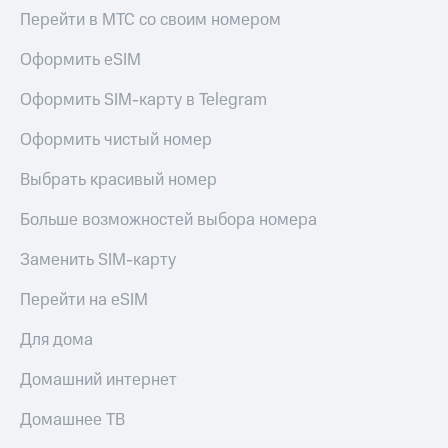
Смартфоны
Перейти в МТС со своим номером
Наушники
Оформить eSIM
и
колонки
Оформить SIM-карту в Telegram
Умные
Оформить чистый номер
часы
и
трекеры
Выбрать красивый номер
Умный
Больше возможностей выбора номера
дом
Заменить SIM-карту
Планшеты
Перейти на eSIM
Акции
и
Для дома
скидки
Домашний интернет
Все
товары
Домашнее ТВ