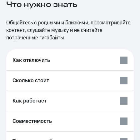
Что нужно знать
на связь
Роуминг
Тарифы
Общайтесь с родными и близкими, просматривайте
RED,
Семейная
РИИЛ
контент, слушайте музыку и не считайте
группа
и МТС
потраченные гигабайты
Супер
Заказать
дешевле
SIM-
при
карту
оплате
Как отключить
с карты
Оформить
МТС
eSIM
Деньги
Сколько стоит
SIM-
Выберите
карта
и подключите
для
ТВ
Как работает
иностранцев
с выгодным
тарифом
Оформить
Совместимость
чистый
Тарифы
номер
Интернет,