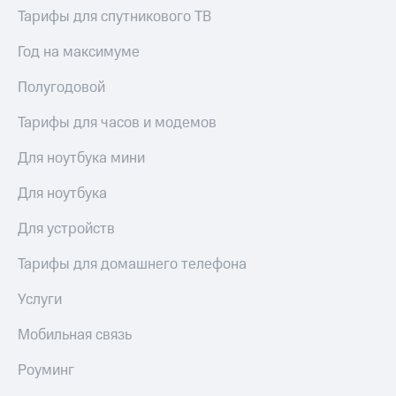
висы и подписки
Сертификаты
Тарифы для спутникового ТВ
МТС
безопасности
Premium
Год на максимуме
Всё
Подписка
под
на гигабайты
Полугодовой
рукой
интернета,
в Мой МТС
фильмы,
Тарифы для часов и модемов
музыка
Посмотрите,
и многое
Для ноутбука мини
что
другое
полезного
Семейная
Для ноутбука
есть
группа
в нашем
Для устройств
приложении
Скидка
на тарифы,
Тарифы для домашнего телефона
КИОН
общие
подписки
Услуги
КИОН
и услуги,
Музыка
доступ
Мобильная связь
к геолокации
КИОН
Кино,
Строки
Роуминг
музыка,
книги