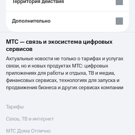
Территория действия
Выбрать
ТВ и телефон
красивый
для дома
номер
Услуги
Дополнительно
Заменить
SIM-
Личный
карту
кабинет
МТС — связь и экосистема цифровых
интернета
Перейти
и
сервисов
на
ТВ
eSIM
Актуальные новости не только о тарифах и услугах
Личный
кабинет
связи, но и новых продуктах МТС: цифровых
Для дома
спутникового
приложениях для работы и отдыха, ТВ и медиа,
Выберите
ТВ
финансовых сервисах, технологиях для запуска и
и подключите
Скачать
ТВ
продвижения бизнеса и других сервисах компании
приложение
с выгодным
Мой
тарифом
МТС
Акции
Тарифы
Тарифы
Интернет,
Связь, ТВ и интернет
ТВ и телефон
Видеонаблюдение
для дома
для дома
МТС Дома Отлично