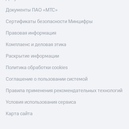
Скидка 30%
с карты
на связь
МТС Деньги
Документы ПАО «МТС»
С картой
Обзоры
Сертификаты безопасности Минцифры
МТС
товаров
Деньги
Правовая информация
МТС
Скидки
Накопления
до 40%
Комплаенс и деловая этика
на смартфоны
Откладывайте
Раскрытие информации
деньги
при
и получайте
покупке
Политика обработки cookies
доход 15%
со связью
Платежи
МТС
Соглашение о пользовании системой
и
переводы
Правила применения рекомендательных технологий
Пополнить
номер
Условия использования сервиса
МТС
Карта сайта
Настройки
автоплатежа