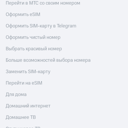
Live
Перейти в МТС со своим номером
и не
только
Гудок
Оформить eSIM
Безопасность
Мой
Оформить SIM-карту в Telegram
МТС
Финансы
Оформить чистый номер
Все
Детям
приложения
и родителям
Выбрать красивый номер
Инвестиции
Здоровье
Больше возможностей выбора номера
и фитнес
Получайте
Заменить SIM-карту
доход
Приложения
онлайн
от МТС
Перейти на eSIM
Страхование
Акции
Покупка
Для дома
полисов
Приложения
онлайн
Домашний интернет
КИОН
Скидка 30%
на связь
Домашнее ТВ
КИОН
Музыка
С картой