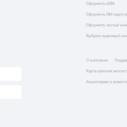
Оформить eSIM
Оформить SIM-карту в
Оформить чистый но
Выбрать красивый но
О компании
Подде
Карта салонов экоси
Акционерам и инвест