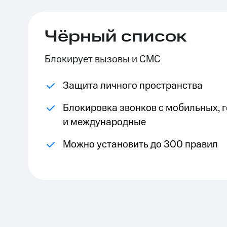
Тарифы RED, РИИЛ и МТС Супер дешев
Чёрный список
Обзоры товаров
Блокирует вызовы и СМС
Скидки до 40%
на смартфоны
Защита личного пространства
при покупке со связью МТС
Блокировка звонков с мобильных, 
и международные
Можно установить до 300 правил