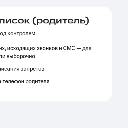
писок (родитель)
од контролем
х, исходящих звонков и СМС — для
или выборочно
писания запретов
а телефон родителя