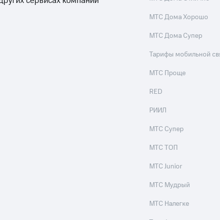
 других сервисах компании
МТС Дома Хорошо
МТС Дома Супер
Тарифы мобильной св
МТС Проще
RED
РИИЛ
МТС Супер
МТС ТОП
МТС Junior
МТС Мудрый
МТС Налегке