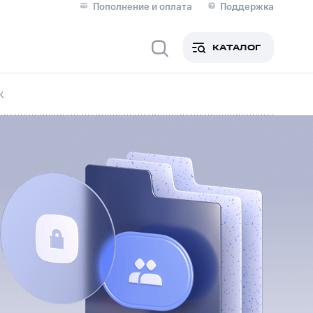
Пополнение и оплата
Поддержка
Скидка 30% на связь
Личные кабинеты
КАТАЛОГ
Мобильная связь
к
IM-карта для иностранцев
M
Для дома
ерейти в МТС со своим
ой МТС
Сервисы и подписки
фитнес
Приложения от МТС