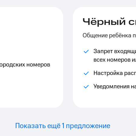
ле при оплате с карты МТС Деньги
Чёрный с
Общение ребёнка п
Запрет входящи
всех номеров 
городских номеров
Настройка рас
Уведомления н
Показать ещё 1 предложение