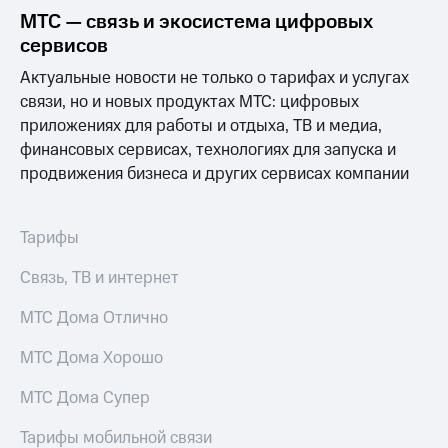
Выбрать
ТВ и телефон
МТС — связь и экосистема цифровых
красивый
для дома
номер
сервисов
Услуги
Актуальные новости не только о тарифах и услугах
Заменить
SIM-
Личный
связи, но и новых продуктах МТС: цифровых
карту
кабинет
приложениях для работы и отдыха, ТВ и медиа,
интернета
финансовых сервисах, технологиях для запуска и
Перейти
и
продвижения бизнеса и других сервисах компании
на
ТВ
eSIM
Личный
кабинет
Для дома
спутникового
Тарифы
Выберите
ТВ
и подключите
Скачать
Связь, ТВ и интернет
ТВ
приложение
с выгодным
Мой
МТС Дома Отлично
тарифом
МТС
Акции
МТС Дома Хорошо
Тарифы
Интернет,
МТС Дома Супер
ТВ и телефон
Видеонаблюдение
для дома
для дома
Тарифы мобильной связи