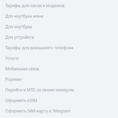
висы и подписки
Сертификаты
Тарифы для часов и модемов
МТС
безопасности
Premium
Для ноутбука мини
Всё
Подписка
под
на гигабайты
Для ноутбука
рукой
интернета,
в Мой МТС
фильмы,
Для устройств
музыка
Посмотрите,
и многое
Тарифы для домашнего телефона
что
другое
полезного
Семейная
Услуги
есть
группа
в нашем
Мобильная связь
приложении
Скидка
на тарифы,
Роуминг
КИОН
общие
подписки
КИОН
Перейти в МТС со своим номером
и услуги,
Музыка
доступ
Оформить eSIM
к геолокации
КИОН
Кино,
Строки
музыка,
Оформить SIM-карту в Telegram
книги