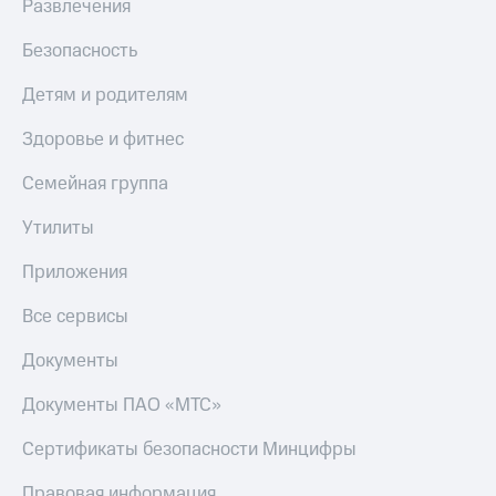
Развлечения
МТС
КИОН
Деньги
Строки
Безопасность
МТС
Накопления
Live
Детям и родителям
Откладывайте
Гудок
Здоровье и фитнес
деньги
и получайте
Мой
Семейная группа
доход 15%
МТС
Акции
Условия
Утилиты
Все
пополнения
приложения
Приложения
Финансы
Скидка
Инвестиции
30%
Все сервисы
на связь
Получайте
доход
Документы
онлайн
Тарифы
Страхование
RED,
Документы ПАО «МТС»
РИИЛ
Покупка
и МТС Супер
Сертификаты безопасности Минцифры
полисов
дешевле
онлайн
при оплате
Правовая информация