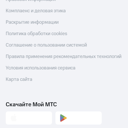
Скидка 30%
с карты
на связь
МТС Деньги
Комплаенс и деловая этика
С картой
Обзоры
Раскрытие информации
МТС
товаров
Деньги
Политика обработки cookies
МТС
Скидки
Накопления
до 40%
Соглашение о пользовании системой
на смартфоны
Откладывайте
Правила применения рекомендательных технологий
деньги
при
и получайте
покупке
Условия использования сервиса
доход 15%
со связью
Платежи
МТС
и
Карта сайта
переводы
Пополнить
номер
Скачайте Мой МТС
МТС
Настройки
автоплатежа