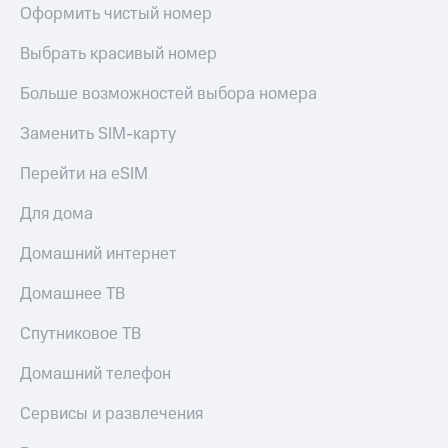
Live
и не
Оформить чистый номер
только
Гудок
Выбрать красивый номер
Безопасность
Мой
Больше возможностей выбора номера
МТС
Финансы
Заменить SIM-карту
Все
Детям
приложения
и родителям
Перейти на eSIM
Инвестиции
Здоровье
Для дома
и фитнес
Получайте
доход
Домашний интернет
Приложения
онлайн
от МТС
Страхование
Домашнее ТВ
Акции
Покупка
Спутниковое ТВ
полисов
Приложения
онлайн
КИОН
Домашний телефон
Скидка 30%
на связь
КИОН
Сервисы и развлечения
Музыка
С картой