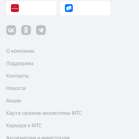
Пополнить
номер
другого
оператора
Оплата
интернета
и
О компании
ТВ
Поддержка
Переводы
с
Контакты
телефона
на карту
Новости
МТС Pay
Акции
Оплата
по QR-
Карта салонов экосистемы МТС
коду
за границей
Карьера в МТС
тернет-магазин
Акционерам и инвесторам