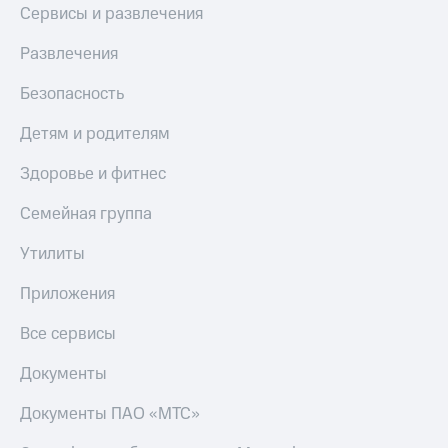
Сервисы и развлечения
МТС
КИОН
Деньги
Строки
МТС
Развлечения
Накопления
Live
Безопасность
Откладывайте
Гудок
деньги
Детям и родителям
и получайте
Мой
доход 15%
МТС
Здоровье и фитнес
Акции
Условия
Все
Семейная группа
пополнения
приложения
Финансы
Утилиты
Скидка
Инвестиции
30%
Приложения
на связь
Получайте
доход
Все сервисы
онлайн
Тарифы
Страхование
RED,
Документы
РИИЛ
Покупка
и МТС Супер
Документы ПАО «МТС»
полисов
дешевле
онлайн
при оплате