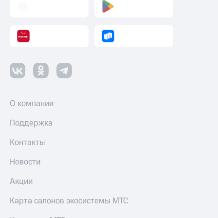
Пополнить
номер
другого
оператора
Оплата
интернета
и
ТВ
Переводы
О компании
с
телефона
Поддержка
на карту
Контакты
МТС Pay
Новости
Оплата
по QR-
Акции
коду
за границей
Карта салонов экосистемы МТС
тернет-магазин