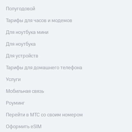
висы и подписки
Сертификаты
МТС
безопасности
Полугодовой
Premium
Всё
Тарифы для часов и модемов
Подписка
под
на гигабайты
рукой
Для ноутбука мини
интернета,
в Мой МТС
фильмы,
Для ноутбука
музыка
Посмотрите,
и многое
что
Для устройств
другое
полезного
Семейная
есть
Тарифы для домашнего телефона
группа
в нашем
приложении
Скидка
Услуги
на тарифы,
КИОН
общие
Мобильная связь
подписки
КИОН
и услуги,
Роуминг
Музыка
доступ
к геолокации
Перейти в МТС со своим номером
КИОН
Кино,
Строки
музыка,
Оформить eSIM
книги