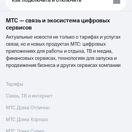
Как подключить и отключить
Выбрать
ТВ и телефон
красивый
для дома
номер
Услуги
МТС — связь и экосистема цифровых
Заменить
сервисов
SIM-
Личный
карту
кабинет
Актуальные новости не только о тарифах и услугах
интернета
связи, но и новых продуктах МТС: цифровых
Перейти
и
приложениях для работы и отдыха, ТВ и медиа,
на
ТВ
eSIM
Личный
финансовых сервисах, технологиях для запуска и
кабинет
продвижения бизнеса и других сервисах компании
Для дома
спутникового
Выберите
ТВ
и подключите
Скачать
Тарифы
ТВ
приложение
с выгодным
Мой
Связь, ТВ и интернет
тарифом
МТС
Акции
МТС Дома Отлично
Тарифы
Интернет,
ТВ и телефон
Видеонаблюдение
МТС Дома Хорошо
для дома
для дома
МТС Дома Супер