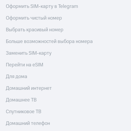
Live
и не
Оформить SIM-карту в Telegram
только
Гудок
Оформить чистый номер
Безопасность
Мой
МТС
Выбрать красивый номер
Финансы
Все
Больше возможностей выбора номера
Детям
приложения
и родителям
Заменить SIM-карту
Инвестиции
Здоровье
и фитнес
Перейти на eSIM
Получайте
доход
Приложения
Для дома
онлайн
от МТС
Страхование
Домашний интернет
Акции
Покупка
Домашнее ТВ
полисов
Приложения
онлайн
КИОН
Спутниковое ТВ
Скидка 30%
на связь
КИОН
Домашний телефон
Музыка
С картой