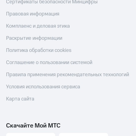
Сертификаты безопасности Минцифры
Скидка 30%
с карты
на связь
МТС Деньги
Правовая информация
С картой
Обзоры
Комплаенс и деловая этика
МТС
товаров
Деньги
МТС
Скидки
Раскрытие информации
Накопления
до 40%
Политика обработки cookies
на смартфоны
Откладывайте
деньги
Соглашение о пользовании системой
при
и получайте
покупке
доход 15%
со связью
Правила применения рекомендательных технологий
Платежи
МТС
и
Условия использования сервиса
переводы
Карта сайта
Пополнить
номер
МТС
Настройки
Скачайте Мой МТС
автоплатежа