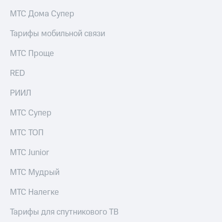
на связь
МТС Дома Супер
Роуминг
Тарифы
Тарифы мобильной связи
RED,
Семейная
РИИЛ
МТС Проще
группа
и МТС
Супер
RED
Заказать
дешевле
SIM-
при
карту
РИИЛ
оплате
с карты
Оформить
МТС
МТС Супер
eSIM
Деньги
МТС ТОП
SIM-
Выберите
карта
и подключите
МТС Junior
для
ТВ
иностранцев
с выгодным
МТС Мудрый
тарифом
Оформить
МТС Налегке
чистый
Тарифы
номер
Тарифы для спутникового ТВ
Интернет,