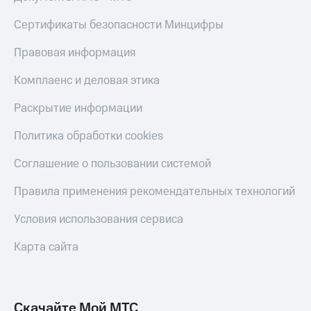
Live
и не
только
Сертификаты безопасности Минцифры
Гудок
Безопасность
Правовая информация
Мой
МТС
Финансы
Комплаенс и деловая этика
Все
Детям
Раскрытие информации
приложения
и родителям
Политика обработки cookies
Инвестиции
Здоровье
и фитнес
Получайте
Соглашение о пользовании системой
доход
Приложения
онлайн
Правила применения рекомендательных технологий
от МТС
Страхование
Акции
Условия использования сервиса
Покупка
полисов
Приложения
Карта сайта
онлайн
КИОН
Скидка 30%
на связь
КИОН
Музыка
Скачайте Мой МТС
С картой