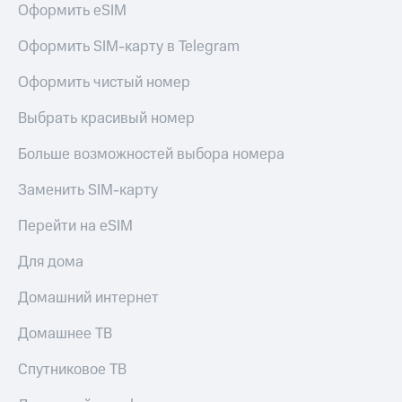
Оформить eSIM
Услуги
149 ₽/
мес
Акции
Оформить SIM-карту в Telegram
МТС
Домашний
Оформить чистый номер
Premium
интернет
Выбрать красивый номер
Подписка
Домашнее
на гигабайты
ТВ
интернета,
Больше возможностей выбора номера
фильмы,
Спутниковое
музыка
Заменить SIM-карту
ТВ
и многое
другое
Перейти на eSIM
Домашний
Семейная
телефон
группа
Для дома
Перейти
Скидка
Домашний интернет
в МТС
на тарифы,
со своим
общие
Домашнее ТВ
номером
подписки
и услуги,
Спутниковое ТВ
Поддержка
доступ
к геолокации