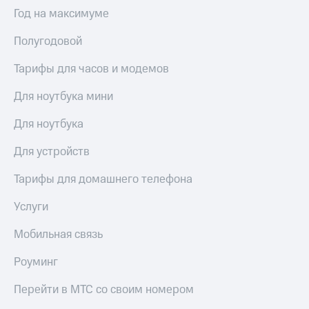
Выбрать
ТВ и телефон
Год на максимуме
красивый
для дома
номер
Полугодовой
Услуги
Заменить
SIM-
Тарифы для часов и модемов
Личный
карту
кабинет
интернета
Для ноутбука мини
Перейти
и
на
ТВ
Для ноутбука
eSIM
Личный
кабинет
Для устройств
Для дома
спутникового
Выберите
ТВ
Тарифы для домашнего телефона
и подключите
Скачать
ТВ
приложение
Услуги
с выгодным
Мой
тарифом
МТС
Мобильная связь
Акции
Тарифы
Роуминг
Интернет,
ТВ и телефон
Видеонаблюдение
Перейти в МТС со своим номером
для дома
для дома