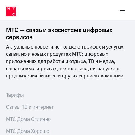
Перенести
ка 30% на связь
обильная связь
Сервисы и подписки
Интернет-магазин
Для дома
Скидка 30% на связь
Личные кабинеты
Финансы
Приложения
номер
ичные кабинеты
в МТС
Мобильная
связь
МТС — связь и экосистема цифровых
Тарифы
Интернет
сервисов
и
Актуальные новости не только о тарифах и услугах
ТВ
Услуги
связи, но и новых продуктах МТС: цифровых
Спутниковое
приложениях для работы и отдыха, ТВ и медиа,
ТВ
финансовых сервисах, технологиях для запуска и
Роуминг
продвижения бизнеса и других сервисах компании
МТС
Деньги
Личный
кабинет
Мобильная связь
Тарифы
Скачать
Перенести
приложение
номер
Связь, ТВ и интернет
Мой
в МТС
МТС
МТС Дома Отлично
Акции
Тарифы
МТС Дома Хорошо
Скидка 30%
Услуги