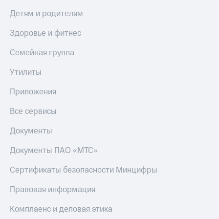
МТС
КИОН
Детям и родителям
Деньги
Строки
МТС
Здоровье и фитнес
Накопления
Live
Семейная группа
Откладывайте
Гудок
деньги
и получайте
Утилиты
Мой
доход 15%
МТС
Акции
Приложения
Условия
Все
пополнения
Все сервисы
приложения
Финансы
Скидка
Документы
Инвестиции
30%
на связь
Получайте
Документы ПАО «МТС»
доход
онлайн
Тарифы
Сертификаты безопасности Минцифры
Страхование
RED,
РИИЛ
Правовая информация
Покупка
и МТС Супер
полисов
дешевле
Комплаенс и деловая этика
онлайн
при оплате