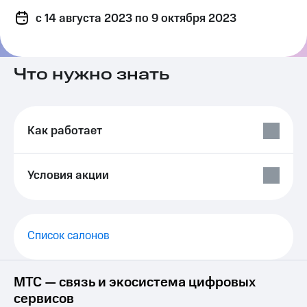
на связь
c 14 августа 2023
по 9 октября 2023
Роуминг
Тарифы
RED,
Семейная
РИИЛ
Что нужно знать
группа
и МТС
Супер
Заказать
дешевле
SIM-
при
карту
оплате
Как работает
с карты
Оформить
МТС
eSIM
Деньги
Условия акции
SIM-
Выберите
карта
и подключите
для
ТВ
иностранцев
с выгодным
Список салонов
тарифом
Оформить
чистый
Тарифы
МТС — связь и экосистема цифровых
номер
сервисов
Интернет,