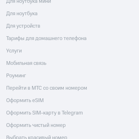
Для ноутбука мини
висы и подписки
Сертификаты
МТС
безопасности
Premium
Для ноутбука
Всё
Подписка
Для устройств
под
на гигабайты
рукой
интернета,
Тарифы для домашнего телефона
в Мой МТС
фильмы,
музыка
Услуги
Посмотрите,
и многое
что
другое
Мобильная связь
полезного
Семейная
есть
группа
Роуминг
в нашем
приложении
Скидка
Перейти в МТС со своим номером
на тарифы,
КИОН
общие
Оформить eSIM
подписки
КИОН
и услуги,
Музыка
Оформить SIM-карту в Telegram
доступ
к геолокации
КИОН
Кино,
Оформить чистый номер
Строки
музыка,
книги
Выбрать красивый номер