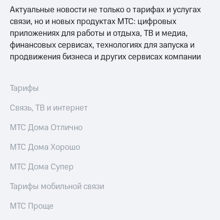
Выбрать
ТВ и телефон
Актуальные новости не только о тарифах и услугах
красивый
для дома
номер
связи, но и новых продуктах МТС: цифровых
Услуги
приложениях для работы и отдыха, ТВ и медиа,
Заменить
финансовых сервисах, технологиях для запуска и
SIM-
Личный
продвижения бизнеса и других сервисах компании
карту
кабинет
интернета
Перейти
и
на
ТВ
Тарифы
eSIM
Личный
кабинет
Связь, ТВ и интернет
Для дома
спутникового
Выберите
ТВ
МТС Дома Отлично
и подключите
Скачать
ТВ
приложение
МТС Дома Хорошо
с выгодным
Мой
тарифом
МТС
МТС Дома Супер
Акции
Тарифы
Тарифы мобильной связи
Интернет,
ТВ и телефон
Видеонаблюдение
МТС Проще
для дома
для дома