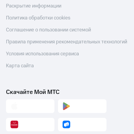
Скидка 30%
с карты
Раскрытие информации
на связь
МТС Деньги
Политика обработки cookies
С картой
Обзоры
МТС
товаров
Соглашение о пользовании системой
Деньги
МТС
Скидки
Правила применения рекомендательных технологий
Накопления
до 40%
на смартфоны
Условия использования сервиса
Откладывайте
деньги
при
и получайте
Карта сайта
покупке
доход 15%
со связью
Платежи
МТС
и
переводы
Скачайте Мой МТС
Пополнить
номер
МТС
Настройки
автоплатежа