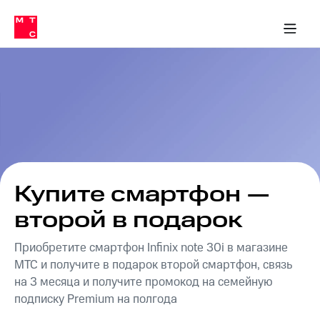
Перенести
ка 30% на связь
обильная связь
Сервисы и подписки
Интернет-магазин
Для дома
Скидка 30% на связь
Личные кабинеты
Финансы
Приложения
номер
ичные кабинеты
в МТС
Мобильная
связь
Тарифы
Интернет
и
ТВ
Услуги
Спутниковое
ТВ
Роуминг
МТС
Купите смартфон —
Деньги
Личный
второй в подарок
кабинет
Мобильная связь
Скачать
Перенести
Приобретите смартфон Infinix note 30i в магазине
приложение
номер
Мой
в МТС
МТС и получите в подарок второй смартфон, связь
МТС
на 3 месяца и получите промокод на семейную
Акции
Тарифы
подписку Premium на полгода
Скидка 30%
Услуги