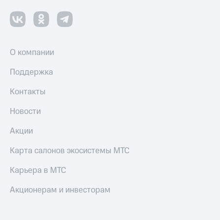
Пополнить
номер
другого
оператора
О компании
Оплата
интернета
Поддержка
и
ТВ
Контакты
Переводы
Новости
с
телефона
на карту
Акции
МТС Pay
Карта салонов экосистемы МТС
Оплата
Карьера в МТС
по QR-
коду
Акционерам и инвесторам
за границей
тернет-магазин