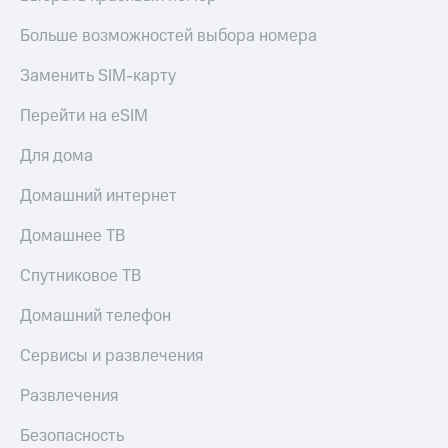
Live
и не
только
Больше возможностей выбора номера
Гудок
Безопасность
Заменить SIM-карту
Мой
МТС
Финансы
Перейти на eSIM
Все
Детям
Для дома
приложения
и родителям
Домашний интернет
Инвестиции
Здоровье
и фитнес
Получайте
Домашнее ТВ
доход
Приложения
онлайн
Спутниковое ТВ
от МТС
Страхование
Акции
Домашний телефон
Покупка
полисов
Приложения
Сервисы и развлечения
онлайн
КИОН
Скидка 30%
Развлечения
на связь
КИОН
Музыка
Безопасность
С картой