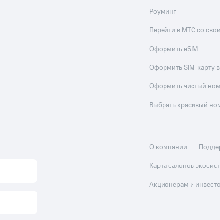
Роуминг
Перейти в МТС со св
Оформить eSIM
Оформить SIM-карту в
Оформить чистый но
Выбрать красивый но
О компании
Подде
Карта салонов экоси
Акционерам и инвест