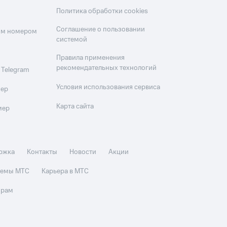
Политика обработки cookies
Соглашение о пользовании
оим номером
системой
Правила применения
рекомендательных технологий
 Telegram
Условия использования сервиса
мер
Карта сайта
мер
ржка
Контакты
Новости
Акции
стемы МТС
Карьера в МТС
орам