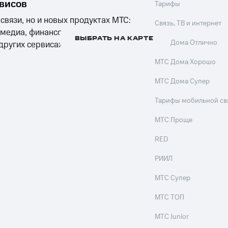
рвисов
Тарифы
 связи, но и новых продуктах МТС:
Связь, ТВ и интернет
 медиа, финансовых сервисах,
ВЫБРАТЬ НА КАРТЕ
МТС Дома Отлично
 других сервисах компании
МТС Дома Хорошо
МТС Дома Супер
Тарифы мобильной св
МТС Проще
RED
РИИЛ
МТС Супер
МТС ТОП
МТС Junior