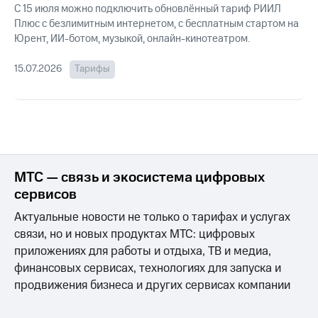
для дома
С 15 июля можно подключить обновлённый тариф РИИЛ
Плюс с безлимитным интернетом, с бесплатным стартом на
Услуги
149 ₽/
Юрент, ИИ-ботом, музыкой, онлайн-кинотеатром.
мес
Акции
15.07.2026
Тарифы
МТС
Домашний
Premium
интернет
Подписка
Домашнее
на гигабайты
ТВ
интернета,
фильмы,
Спутниковое
музыка
МТС — связь и экосистема цифровых
ТВ
и многое
сервисов
другое
Домашний
Актуальные новости не только о тарифах и услугах
телефон
Семейная
связи, но и новых продуктах МТС: цифровых
группа
Перейти
приложениях для работы и отдыха, ТВ и медиа,
в МТС
Скидка
финансовых сервисах, технологиях для запуска и
со своим
на тарифы,
продвижения бизнеса и других сервисах компании
номером
общие
подписки
Поддержка
и услуги,