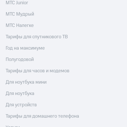
МТС Junior
КИОН
Кино,
Строки
музыка,
МТС Мудрый
книги
Live
и не
МТС Налегке
только
Гудок
Тарифы для спутникового ТВ
Безопасность
Мой
МТС
Год на максимуме
Финансы
Все
Детям
Полугодовой
приложения
и родителям
Тарифы для часов и модемов
Инвестиции
Здоровье
и фитнес
Для ноутбука мини
Получайте
доход
Приложения
Для ноутбука
онлайн
от МТС
Для устройств
Страхование
Акции
Тарифы для домашнего телефона
Покупка
Приложения
полисов
КИОН
онлайн