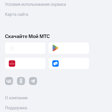
Условия использования сервиса
Оплата
по QR-
Карта сайта
коду
за границей
тернет-магазин
Смартфоны
Скачайте Мой МТС
Наушники
и
колонки
Умные
часы
и
трекеры
Умный
дом
О компании
Планшеты
Поддержка
Акции