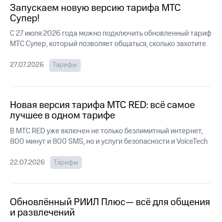
Интернет,
Выбрать
Запускаем новую версию тарифа МТС
ТВ и телефон
красивый
Супер!
для дома
номер
С 27 июля 2026 года можно подключить обновленный тариф
Заменить
МТС Супер, который позволяет общаться, сколько захотите.
Услуги
SIM-
карту
27.07.2026
Тарифы
Личный
кабинет
Перейти
интернета
на
и
eSIM
Новая версия тарифа МТС RED: всё самое
ТВ
Личный
лучшее в одном тарифе
Для дома
кабинет
Выберите
В МТС RED уже включен не только безлимитный интернет,
спутникового
и подключите
ТВ
800 минут и 800 SMS, но и услуги безопасности и VoiceTech
ТВ
Скачать
с выгодным
приложение
тарифом
22.07.2026
Тарифы
Мой
МТС
Акции
Тарифы
Интернет,
Обновлённый РИИЛ Плюс— всё для общения
ТВ и телефон
и развлечений
Видеонаблюдение
для дома