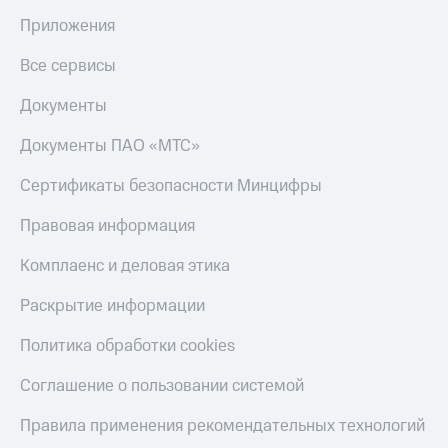
Пополнить
Приложения
номер
МТС
Все сервисы
Настройки
Документы
автоплатежа
Документы ПАО «МТС»
Пополнить
номер
другого
Сертификаты безопасности Минцифры
оператора
Правовая информация
Оплата
интернета
Комплаенс и деловая этика
и
ТВ
Раскрытие информации
Переводы
Политика обработки cookies
с
телефона
Соглашение о пользовании системой
на карту
Правила применения рекомендательных технологий
МТС Pay