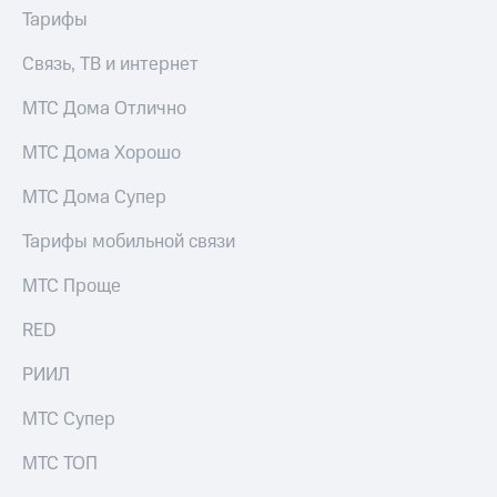
Тарифы
доступ
висы и подписки
к геолокации
МТС
Связь, ТВ и интернет
Сертификаты
Premium
безопасности
МТС Дома Отлично
Подписка
Всё
на гигабайты
МТС Дома Хорошо
интернета,
под
фильмы,
рукой
МТС Дома Супер
музыка
в Мой МТС
и многое
Тарифы мобильной связи
другое
Посмотрите,
что
МТС Проще
Семейная
полезного
группа
есть
RED
в нашем
Скидка
приложении
на тарифы,
РИИЛ
общие
КИОН
подписки
МТС Супер
и услуги,
КИОН
доступ
МТС ТОП
Музыка
к геолокации