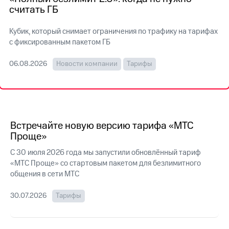
на связь
считать ГБ
Роуминг
Тарифы
Кубик, который снимает ограничения по трафику на тарифах
RED,
с фиксированным пакетом ГБ
Семейная
РИИЛ
группа
и МТС
06.08.2026
Новости компании
Тарифы
Супер
Заказать
дешевле
SIM-
при
карту
оплате
с карты
Оформить
МТС
eSIM
Встречайте новую версию тарифа «МТС
Деньги
Проще»
SIM-
Выберите
С 30 июля 2026 года мы запустили обновлённый тариф
карта
и подключите
для
«МТС Проще» со стартовым пакетом для безлимитного
ТВ
иностранцев
с выгодным
общения в сети МТС
тарифом
Оформить
30.07.2026
Тарифы
чистый
Тарифы
номер