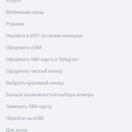
Услуги
КИОН
Скидка 30%
Мобильная связь
Музыка
на связь
Роуминг
КИОН
С картой
Строки
МТС
Перейти в МТС со своим номером
Деньги
Live
Оформить eSIM
МТС
Гудок
Накопления
Оформить SIM-карту в Telegram
Мой
Откладывайте
МТС
деньги
Оформить чистый номер
и получайте
Все
доход 15%
Выбрать красивый номер
приложения
Акции
Финансы
Больше возможностей выбора номера
Инвестиции
Условия
пополнения
Заменить SIM-карту
Получайте
доход
Скидка
Перейти на eSIM
онлайн
30%
на связь
Для дома
Страхование