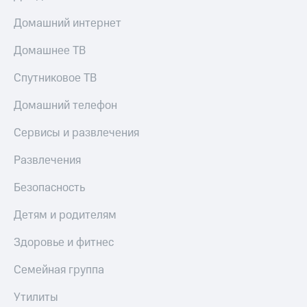
Тарифы
Домашний интернет
Покупка
RED,
полисов
РИИЛ
онлайн
Домашнее ТВ
и МТС Супер
дешевле
Скидка 30%
Спутниковое ТВ
при оплате
на связь
с карты
Домашний телефон
МТС Деньги
С картой
МТС
Сервисы и развлечения
Обзоры
Деньги
товаров
Развлечения
МТС
Скидки
Накопления
Безопасность
до 40%
Откладывайте
на смартфоны
деньги
Детям и родителям
и получайте
при
доход 15%
Здоровье и фитнес
покупке
со связью
Платежи
МТС
Семейная группа
и
переводы
Утилиты