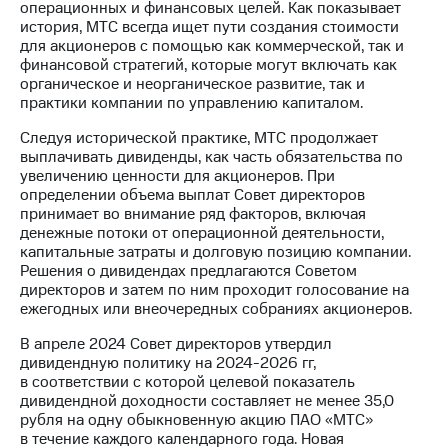
операционных и финансовых целей. Как показывает
история, МТС всегда ищет пути создания стоимости
МТС
для акционеров с помощью как коммерческой, так и
о технологиях
финансовой стратегий, которые могут включать как
органическое и неорганическое развитие, так и
Достижения
практики компании по управлению капиталом.
Интервью
Следуя исторической практике, МТС продолжает
выплачивать дивиденды, как часть обязательства по
Финансовая
увеличению ценности для акционеров. При
отчетность
определении объема выплат Совет директоров
принимает во внимание ряд факторов, включая
Контакты
денежные потоки от операционной деятельности,
капитальные затраты и долговую позицию компании.
Новости
Решения о дивидендах предлагаются Советом
в
директоров и затем по ним проходит голосование на
регионе
ежегодных или внеочередных собраниях акционеров.
м и акционерам
В апреле 2024 Совет директоров утвердил
Корпоративное
дивидендную политику на 2024-2026 гг,
управление
в соответствии с которой целевой показатель
дивидендной доходности составляет не менее 35,0
Корпоративный
рубля на одну обыкновенную акцию ПАО «МТС»
секретарь
в течение каждого календарного года. Новая