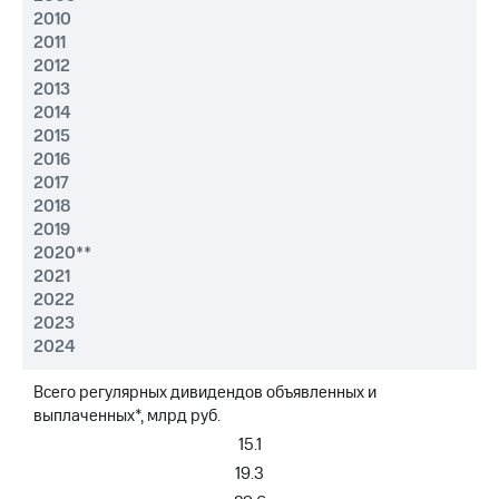
выкупа
2010
акций
2011
Дивиденды
2012
Рынок
2013
облигаций
2014
2015
Описание
2016
Еврооблигации-2023
Уведомление
2017
о
2018
погашении
2019
именных
2020**
облигаций
2021
Другое
2022
2023
Регистратор
2024
Реквизиты
Контакты
Всего регулярных дивидендов объявленных и
йчивое развитие
выплаченных*, млрд руб.
и деловая этика
На главную
15.1
19.3