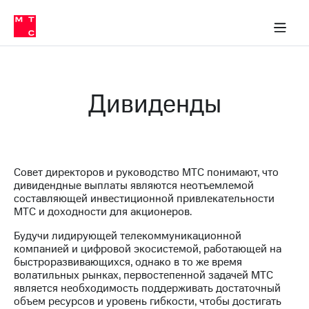
О
сторам и акционерам
Комплаенс и деловая этика
Устойчивое развитие
Медиа-центр
О МТС
О МТС
На главную
компании
О
компании
Стратегия
Стратегия
Карьера
Дивиденды
в МТС
Карьера
в МТС
Пресс-
релизы
История
компании
МТС
Совет директоров и руководство МТС понимают, что
о технологиях
Руководство
дивидендные выплаты являются неотъемлемой
региона
составляющей инвестиционной привлекательности
МТС и доходности для акционеров.
Правовая
информация
Будучи лидирующей телекоммуникационной
компанией и цифровой экосистемой, работающей на
Контакты
быстроразвивающихся, однако в то же время
волатильных рынках, первостепенной задачей МТС
Медиа-центр
является необходимость поддерживать достаточный
Пресс-
объем ресурсов и уровень гибкости, чтобы достигать
релизы