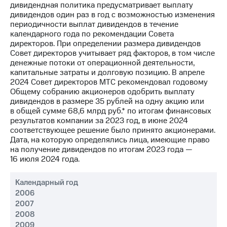
Раскрытие
дивидендная политика предусматривает выплату
информации
дивидендов один раз в год с возможностью изменения
Информация
периодичности выплат дивидендов в течение
акционерам
календарного года по рекомендации Совета
Документы
директоров. При определении размера дивидендов
ПАО
Совет директоров учитывает ряд факторов, в том числе
"МТС"
денежные потоки от операционной деятельности,
Собрания
капитальные затраты и долговую позицию. В апреле
акционеров
2024 Совет директоров МТС рекомендовал годовому
Личный
Общему собранию акционеров одобрить выплату
кабинет
дивидендов в размере 35 рублей на одну акцию или
акционера
в общей сумме 68,6 млрд руб.* по итогам финансовых
Акционерный
результатов компании за 2023 год, в июне 2024
капитал
соответствующее решение было принято акционерами.
Контроль
Дата, на которую определялись лица, имеющие право
и
на получение дивидендов по итогам 2023 года —
аудит
16 июля 2024 года.
Рынок
акций
Календарный год
2006
Описание
2007
Программа
приобретения
2008
Порядок
2009