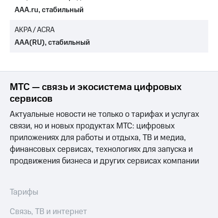
AAA.ru, стабильный
МТС
о технологиях
АКРА / ACRA
AAA(RU), стабильный
Достижения
Интервью
Финансовая
МТС — связь и экосистема цифровых
отчетность
сервисов
Контакты
Актуальные новости не только о тарифах и услугах
связи, но и новых продуктах МТС: цифровых
Новости
в
приложениях для работы и отдыха, ТВ и медиа,
регионе
финансовых сервисах, технологиях для запуска и
продвижения бизнеса и других сервисах компании
м и акционерам
Корпоративное
управление
Тарифы
Корпоративный
секретарь
Связь, ТВ и интернет