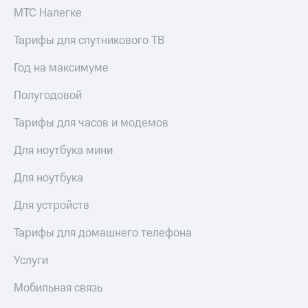
выкупа
МТС Налегке
акций
Дивиденды
Тарифы для спутникового ТВ
Рынок
облигаций
Год на максимуме
Описание
Полугодовой
Еврооблигации-2023
Уведомление
Тарифы для часов и модемов
о
погашении
Для ноутбука мини
именных
облигаций
Для ноутбука
Другое
Регистратор
Для устройств
Реквизиты
Контакты
Тарифы для домашнего телефона
йчивое развитие
и деловая этика
Услуги
На главную
Мобильная связь