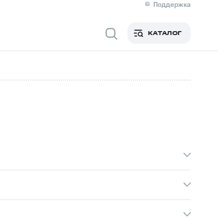
Поддержка
О МТС
я информация
Контакты
КАТАЛОГ
Медиа-центр
кты
Новости в регионе
Инвесторам и акционерам
ция акционерам
Документы
роль и аудит
Рынок акций
й
Описание
р
Реквизиты
Контакты
Устойчивое развитие
Комплаенс и деловая этика
На главную