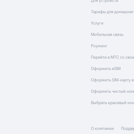
Для устройств
Тарифы для домашнег
Услуги
Мобильная связь
Роуминг
Перейти в МТС со св
Оформить eSIM
Оформить SIM-карту в
Оформить чистый но
Выбрать красивый но
О компании
Подде