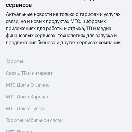
Раскрытие
сервисов
информации
Информация
Актуальные новости не только о тарифах и услугах
акционерам
связи, но и новых продуктах МТС: цифровых
Документы
приложениях для работы и отдыха, ТВ и медиа,
ПАО
"МТС"
финансовых сервисах, технологиях для запуска и
Собрания
продвижения бизнеса и других сервисах компании
акционеров
Личный
кабинет
Тарифы
акционера
Акционерный
Связь, ТВ и интернет
капитал
Контроль
МТС Дома Отлично
и
аудит
Рынок
МТС Дома Хорошо
акций
МТС Дома Супер
Описание
Программа
Тарифы мобильной связи
приобретения
Порядок