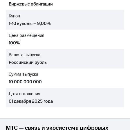
Биржевые облигации
МТС
о технологиях
Купон
1-10 купоны – 9,00%
Достижения
Цена размещения
Интервью
100%
Финансовая
отчетность
Валюта выпуска
Российский рубль
Контакты
Сумма выпуска
Новости
в
10 000 000 000
регионе
Дата погашения
м и акционерам
01 декабря 2025 года
Корпоративное
управление
Корпоративный
секретарь
МТС — связь и экосистема цифровых