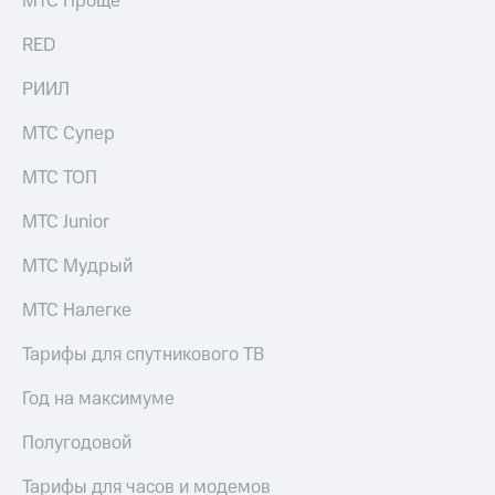
МТС Проще
выкупа
акций
RED
Дивиденды
Рынок
РИИЛ
облигаций
МТС Супер
Описание
Еврооблигации-2023
МТС ТОП
Уведомление
о
МТС Junior
погашении
именных
МТС Мудрый
облигаций
Другое
МТС Налегке
Регистратор
Реквизиты
Тарифы для спутникового ТВ
Контакты
йчивое развитие
Год на максимуме
и деловая этика
На главную
Полугодовой
Тарифы для часов и модемов