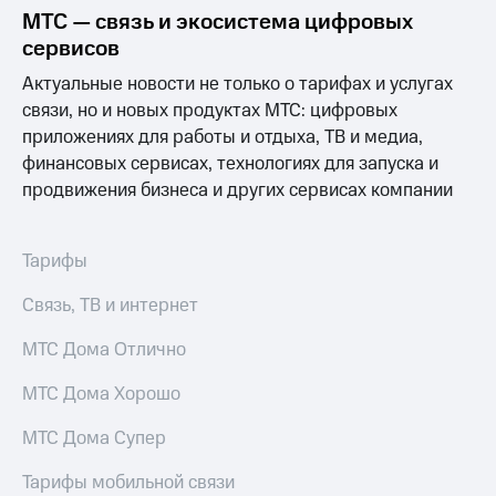
Раскрытие
МТС — связь и экосистема цифровых
информации
сервисов
Информация
акционерам
Актуальные новости не только о тарифах и услугах
Документы
связи, но и новых продуктах МТС: цифровых
ПАО
"МТС"
приложениях для работы и отдыха, ТВ и медиа,
Собрания
финансовых сервисах, технологиях для запуска и
акционеров
продвижения бизнеса и других сервисах компании
Личный
кабинет
акционера
Акционерный
Тарифы
капитал
Контроль
Связь, ТВ и интернет
и
аудит
МТС Дома Отлично
Рынок
акций
МТС Дома Хорошо
Описание
МТС Дома Супер
Программа
приобретения
Тарифы мобильной связи
Порядок