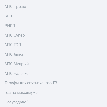
выкупа
МТС Проще
акций
Дивиденды
RED
Рынок
облигаций
РИИЛ
Описание
Еврооблигации-2023
МТС Супер
Уведомление
о
МТС ТОП
погашении
именных
МТС Junior
облигаций
Другое
МТС Мудрый
Регистратор
МТС Налегке
Реквизиты
Контакты
Тарифы для спутникового ТВ
йчивое развитие
и деловая этика
Год на максимуме
На главную
Полугодовой