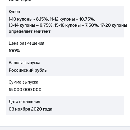
МТС
Купон
о технологиях
1-10 купоны - 8,15%
,
11-12 купоны – 10,75%
,
13-14 купоны – 9,75%
,
15-16 купоны – 7,50%
,
17-20 купоны
Достижения
определяет эмитент
Интервью
Цена размещения
Финансовая
100%
отчетность
Валюта выпуска
Контакты
Российский рубль
Новости
в
Сумма выпуска
регионе
15 000 000 000
м и акционерам
Дата погашения
Корпоративное
управление
03 ноября 2020 года
Корпоративный
секретарь