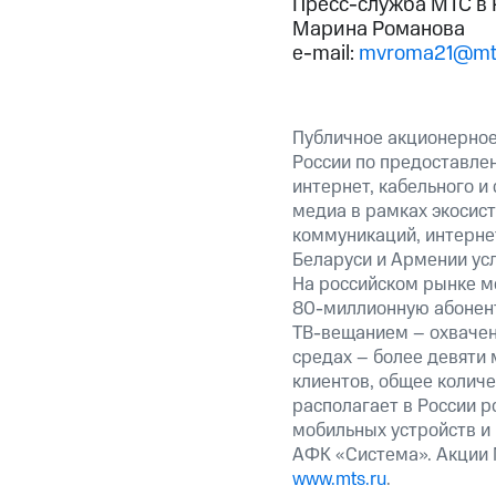
Пресс-служба МТС в 
Марина Романова
e-mail:
mvroma21@mts
Публичное акционерное
России по предоставлен
интернет, кабельного и
медиа в рамках экосис
коммуникаций, интернет
Беларуси и Армении ус
На российском рынке м
80-миллионную абонент
ТВ-вещанием – охвачен
средах – более девяти
клиентов, общее колич
располагает в России р
мобильных устройств и
АФК «Система». Акции 
www.mts.ru
.