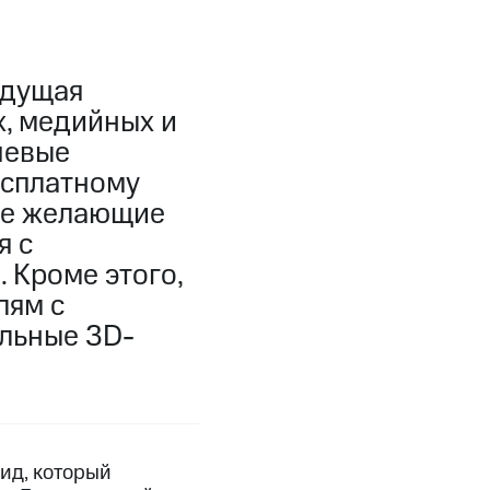
едущая
, медийных и
чевые
есплатному
се желающие
я с
 Кроме этого,
лям с
льные 3D-
ид, который