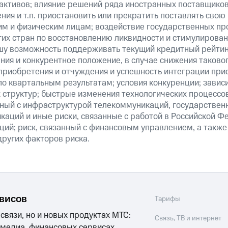
ктивов; влияние решений ряда иностранных поставщиков т
ия и т.п. приостановить или прекратить поставлять свою
м и физическим лицам; воздействие государственных пр
их стран по восстановлению ликвидности и стимулирова
шу возможность поддерживать текущий кредитный рейтинг
ия и конкурентное положение, в случае снижения таково
 приобретения и отчуждения и успешность интеграции при
о квартальным результатам; условия конкуренции; зависи
 структур; быстрые изменения технологических процессов
анный с инфраструктурой телекоммуникаций, государстве
аций и иные риски, связанные с работой в Российской Ф
ций; риск, связанный с финансовым управлением, а также
ругих факторов риска.
рвисов
Тарифы
 связи, но и новых продуктах МТС:
Связь, ТВ и интернет
 медиа, финансовых сервисах,