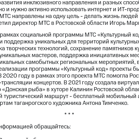
 развития инклюзивного направления и разных спос
о и нужно активно использовать интернет и ИТ-прод
МТС направлены на одну цель - делать жизнь людей
етил директор МТС в Ростовской области Игорь Мар
 рамках социальной программы МТС «Культурный ко
 и поддержка уникальных для территорий культурных
ка творческих технологий, сохранение памятников к
уникальных мастеров, поддержка инициативных ме
никальных самобытных региональных мероприятий, в
реализации программы «Культурный код» проекты б
 В 2020 году в рамках этого проекта МТС помогла Р
трансляции концертов. В 2021 году создала виртуал
 «Донская рыба» в хуторе Калинин Ростовской облас
й туристический маршрут - бесплатный мобильный а
там таганрогского художника Антона Тимченко.
* * *
информацией обращайтесь: