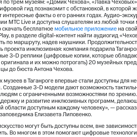
й по трем музеям: «Домик Чехова», «Лавка Чеховых
Цифровой гид познакомит с обстановкой, в которой 
т интересные факты о его ранних годах. Аудио-экск
и МТС Live и доступна слушателям из любой точки
о скачать бесплатное
мобильное приложение
на свой
Play, в разделе digital-контент найти аудиогид «Чех
ть по маршруту, надев наушники. Продолжительност
ть проекта инклюзивная: компания подарила Таганр
ные 3-D реплики (цифровые копии, которые обладаю
 оригинала и их можно потрогать) 20 музейных пре
цы до бюста Антона Чехова.
 музеев в Таганроге впервые стали доступны для не
 Созданные 3-D модели дают возможность тактильн
 людям с ограниченными возможностями по зрению
держку и развитие инклюзивных программ, делающ
ой области доступным каждому человеку», — расска
-заповедника Елизавета Липовенко.
искусство могут быть доступны всем, вне зависимост
ить. Во многом в этом помогают цифровые технологи