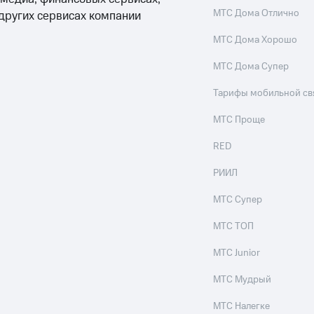
МТС Дома Отлично
 других сервисах компании
МТС Дома Хорошо
МТС Дома Супер
Тарифы мобильной св
МТС Проще
RED
РИИЛ
МТС Супер
МТС ТОП
МТС Junior
МТС Мудрый
МТС Налегке