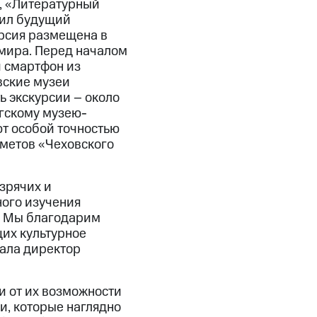
», «Литературный
жил будущий
урсия размещена в
 мира. Перед началом
 смартфон из
овские музеи
ь экскурсии – около
огскому музею-
т особой точностью
дметов «Чеховского
зрячих и
ого изучения
. Мы благодарим
их культурное
зала директор
и от их возможности
и, которые наглядно