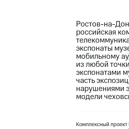
Ростов-на-Дон
российская ко
телекоммуник
экспонаты музе
мобильному ау
из любой точк
экспонатами му
часть экспозиц
нарушениями з
модели чеховс
Комплексный проект 