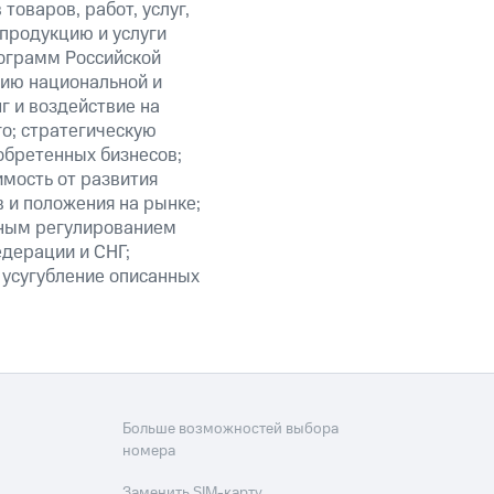
оваров, работ, услуг,
 продукцию и услуги
ограмм Российской
нию национальной и
 и воздействие на
го; стратегическую
обретенных бизнесов;
мость от развития
 и положения на рынке;
нным регулированием
едерации и СНГ;
 усугубление описанных
Больше возможностей выбора
номера
Заменить SIM-карту