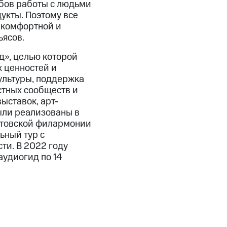
обов работы с людьми
укты. Поэтому все
 комфортной и
ьясов.
д», целью которой
 ценностей и
ультуры, поддержка
стных сообществ и
ыставок, арт-
ыли реализованы в
остовской филармонии
ьный тур с
ти. В 2022 году
удиогид по 14