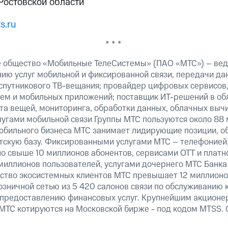
Ростовской области
.ru
* * *
 общество «Мобильные ТелеСистемы» (ПАО «МТС») – вед
ию услуг мобильной и фиксированной связи, передачи дан
 спутникового ТВ-вещания; провайдер цифровых сервисов
тем и мобильных приложений; поставщик ИТ-решений в об
а вещей, мониторинга, обработки данных, облачных вычи
лугами мобильной связи Группы МТС пользуются около 88 
обильного бизнеса МТС занимает лидирующие позиции, 
скую базу. Фиксированными услугами МТС – телефонией,
о свыше 10 миллионов абонентов, сервисами OTT и платн
 миллионов пользователей, услугами дочернего МТС Банка
ество экосистемных клиентов МТС превышает 12 миллионо
озничной сетью из 5 420 салонов связи по обслуживанию 
 предоставлению финансовых услуг. Крупнейшим акционе
МТС котируются на Московской бирже - под кодом MTSS. 