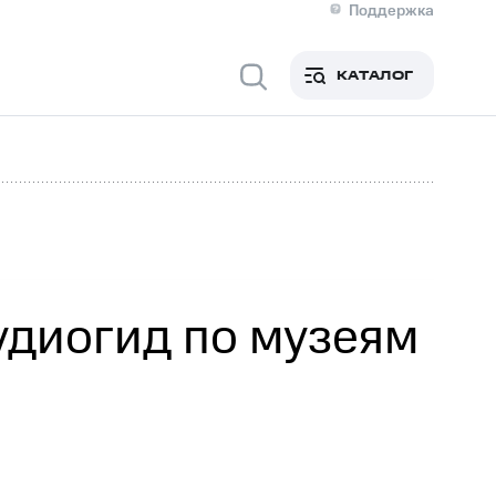
Поддержка
О МТС
я информация
Контакты
КАТАЛОГ
Медиа-центр
кты
Новости в регионе
Инвесторам и акционерам
ция акционерам
Документы
роль и аудит
Рынок акций
й
Описание
р
Реквизиты
Контакты
Устойчивое развитие
Комплаенс и деловая этика
На главную
удиогид по музеям