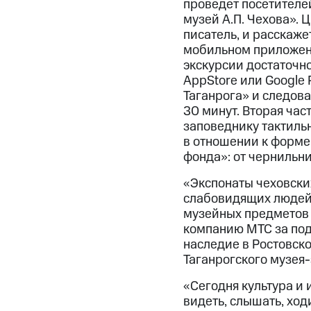
проведет посетителе
музей А.П. Чехова». 
писатель, и расскаже
мобильном приложени
экскурсии достаточн
AppStore или Google 
Таганрога» и следова
30 минут. Вторая час
заповеднику тактиль
в отношении к форме
фонда»: от чернильни
«Экспонаты чеховских
слабовидящих людей.
музейных предметов
компанию МТС за под
наследие в Ростовск
Таганрогского музея
«Сегодня культура и 
видеть, слышать, ход