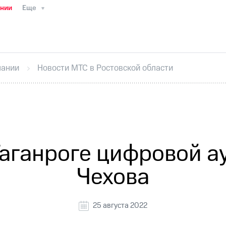
ании
Еще
ТС
Пресс-релизы
МТС о технологиях
ТС
История компании
Руководство региона
Правова
стижения
Интервью
Финансовая отчетность
Конта
пании
Новости МТС в Ростовской области
тивный секретарь
Раскрытие информации
Информа
ный кабинет акционера
Акционерный капитал
Конт
Порядок выкупа акций
Дивиденды
Рынок облигаци
 погашении именных облигаций
Другое
Регистрато
Таганроге цифровой а
Чехова
25 августа 2022