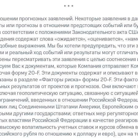
* * *
ошении прогнозных заявлений. Некоторые заявления в д
ты или прогнозы в отношении предстоящих событий или 
в соответствии с положениями Законодательного акта США
ждения содержат слова «ожидается», «оценивается», «нам
добные выражения. Мы бы хотели предупредить, что эти 
 и реальный ход событий или результаты могут отличать
рены пересматривать эти заявления с целью соотнесения 
суем Вас к документам, которые Компания отправляет К
ючая форму 20-F. Эти документы содержат и описывают 
казаны в разделе «Факторы риска» формы 20-F. Эти факто
ных результатов от проектов и прогнозов. Они включают 
ключая геополитическую ситуацию, связанную с ситуацией
ограничений, введенных в отношении Российской Федерац
ских лиц Соединенными Штатами Америки, Европейским 
рыми другими государствами; ответных мер регуляторног
ятых властями Российской Федерации в качестве реагиров
 высокую волатильность учетных ставок и курсов обмена в
сийского рубля по отношению к доллару и евро), цен на т