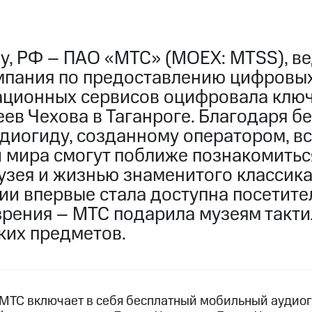
у, РФ – ПАО «МТС» (MOEX: MTSS), в
мпания по предоставлению цифровых
ационных сервисов оцифровала клю
ев Чехова в Таганроге. Благодаря б
диогиду, созданному оператором, в
и мира смогут поближе познакомитьс
зея и жизнью знаменитого классика.
ии впервые стала доступна посетите
рения – МТС подарила музеям такти
ких предметов.
МТС включает в себя бесплатный мобильный аудиог