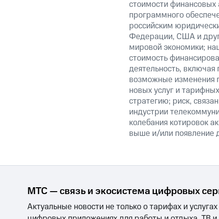
стоимости финансовых а
программного обеспечен
российским юридически
Федерации, США и друг
мировой экономики; на
стоимость финансирован
деятельность, включая
возможные изменения п
новых услуг и тарифных
стратегию; риск, связ
индустрии телекоммуник
колебания котировок ак
выше и/или появление д
МТС — связь и экосистема цифровых се
Актуальные новости не только о тарифах и услугах
цифровых приложениях для работы и отдыха, ТВ и