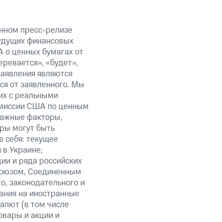
анном пресс-релизе
будущих финансовых
 о ценных бумагах от
еревается», «будет»,
заявления являются
ся от заявленного. Мы
их с реальными
омиссии США по ценным
важные факторы,
ры могут быть
в себя: текущее
 в Украине;
ии и ряда российских
союзом, Соединенным
о, законодательного и
ания на иностранные
алют (в том числе
овары и акции и