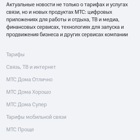
Актуальные новости не только о тарифах и услугах
доступ
висы и подписки
к геолокации
связи, но и новых продуктах МТС: цифровых
МТС
приложениях для работы и отдыха, ТВ и медиа,
Сертификаты
Premium
финансовых сервисах, технологиях для запуска и
безопасности
продвижения бизнеса и других сервисах компании
Подписка
Всё
на гигабайты
интернета,
под
фильмы,
рукой
Тарифы
музыка
в Мой МТС
и многое
Связь, ТВ и интернет
другое
Посмотрите,
что
МТС Дома Отлично
Семейная
полезного
группа
есть
МТС Дома Хорошо
в нашем
Скидка
приложении
МТС Дома Супер
на тарифы,
общие
КИОН
Тарифы мобильной связи
подписки
и услуги,
КИОН
доступ
МТС Проще
Музыка
к геолокации