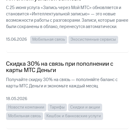
Интернет,
Выбрать
ТВ и телефон
красивый
С 25 июня услуга «Запись через Мой МТС» обновляется и
для дома
номер
становится «Интеллектуальной записью» — это новые
возможности работы с разговорами. Записи, которые ранее
Заменить
были сохранены в облако, перенесутся автоматически.
Услуги
SIM-
карту
15.06.2026
Мобильная связь
Экосистемные сервисы
Личный
кабинет
Перейти
интернета
на
и
eSIM
Скидка 30% на связь при пополнении с
ТВ
Личный
карты МТС Деньги
Для дома
кабинет
Выберите
Получайте скидку 30% на связь — пополняйте баланс с
спутникового
и подключите
ТВ
карты МТС Деньги и экономьте каждый месяц
ТВ
Скачать
с выгодным
приложение
тарифом
18.05.2026
Мой
Новости компании
Тарифы
Скидки и акции
МТС
Акции
Тарифы
Мобильная связь
Кешбэк и банковские услуги
Интернет,
ТВ и телефон
Видеонаблюдение
для дома