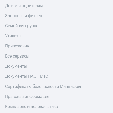
Пополнить
Детям и родителям
номер
МТС
Здоровье и фитнес
Настройки
Семейная группа
автоплатежа
Утилиты
Пополнить
номер
Приложения
другого
оператора
Все сервисы
Оплата
интернета
Документы
и
ТВ
Документы ПАО «МТС»
Переводы
Сертификаты безопасности Минцифры
с
телефона
Правовая информация
на карту
Комплаенс и деловая этика
МТС Pay