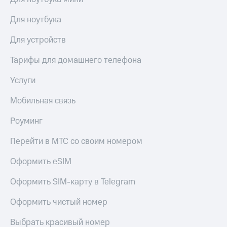
КИОН
Скидка 30%
Для ноутбука
Музыка
на связь
Для устройств
КИОН
С картой
Строки
МТС
Тарифы для домашнего телефона
Деньги
Live
Услуги
МТС
Гудок
Накопления
Мобильная связь
Мой
Откладывайте
МТС
Роуминг
деньги
и получайте
Все
Перейти в МТС со своим номером
доход 15%
приложения
Акции
Финансы
Оформить eSIM
Инвестиции
Условия
пополнения
Оформить SIM-карту в Telegram
Получайте
доход
Скидка
Оформить чистый номер
онлайн
30%
на связь
Выбрать красивый номер
Страхование