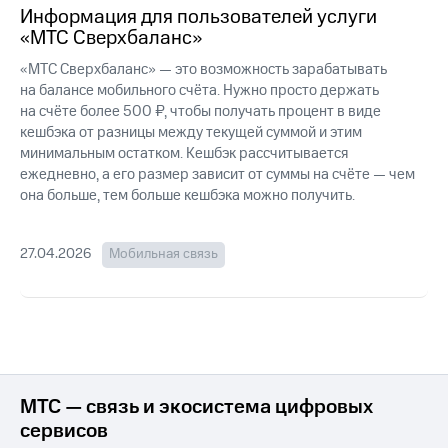
для дома
Информация для пользователей услуги
«МТС Сверхбаланс»
Услуги
149 ₽/
«МТС Сверхбаланс» — это возможность зарабатывать
мес
Акции
на балансе мобильного счёта. Нужно просто держать
МТС
на счёте более 500 ₽, чтобы получать процент в виде
Домашний
Premium
кешбэка от разницы между текущей суммой и этим
интернет
минимальным остатком. Кешбэк рассчитывается
Подписка
ежедневно, а его размер зависит от суммы на счёте — чем
Домашнее
на гигабайты
она больше, тем больше кешбэка можно получить.
ТВ
интернета,
фильмы,
Спутниковое
музыка
ТВ
27.04.2026
Мобильная связь
и многое
другое
Домашний
телефон
Семейная
группа
Перейти
в МТС
Скидка
со своим
на тарифы,
МТС — связь и экосистема цифровых
номером
общие
сервисов
подписки
Поддержка
и услуги,