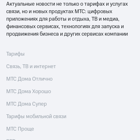
Актуальные новости не только о тарифах и услугах
МТС
связи, но и новых продуктах МТС: цифровых
о технологиях
приложениях для работы и отдыха, ТВ и медиа,
финансовых сервисах, технологиях для запуска и
Достижения
продвижения бизнеса и других сервисах компании
Интервью
Финансовая
Тарифы
отчетность
Связь, ТВ и интернет
Контакты
МТС Дома Отлично
Новости
в
МТС Дома Хорошо
регионе
МТС Дома Супер
м и акционерам
Корпоративное
Тарифы мобильной связи
управление
МТС Проще
Корпоративный
секретарь