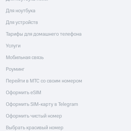
выкупа
акций
Для ноутбука
Дивиденды
Рынок
Для устройств
облигаций
Тарифы для домашнего телефона
Описание
Еврооблигации-2023
Услуги
Уведомление
о
Мобильная связь
погашении
именных
Роуминг
облигаций
Другое
Перейти в МТС со своим номером
Регистратор
Оформить eSIM
Реквизиты
Контакты
Оформить SIM-карту в Telegram
йчивое развитие
и деловая этика
Оформить чистый номер
На главную
Выбрать красивый номер