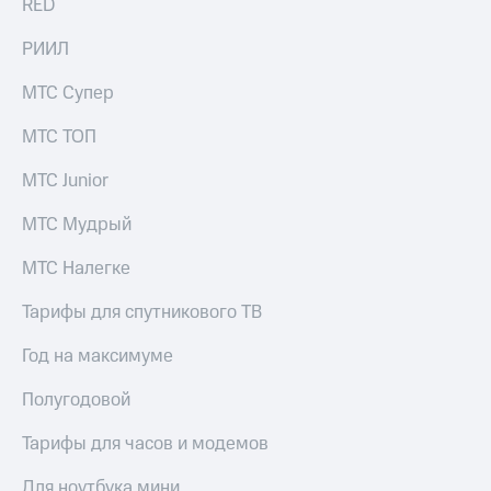
RED
Раскрытие
информации
Информация
РИИЛ
акционерам
Документы
МТС Супер
ПАО
"МТС"
МТС ТОП
Собрания
акционеров
МТС Junior
Личный
кабинет
МТС Мудрый
акционера
Акционерный
МТС Налегке
капитал
Контроль
Тарифы для спутникового ТВ
и
аудит
Год на максимуме
Рынок
акций
Полугодовой
Описание
Программа
Тарифы для часов и модемов
приобретения
Порядок
Для ноутбука мини