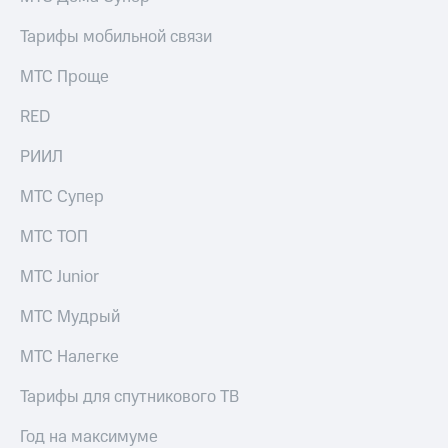
Раскрытие
информации
Тарифы мобильной связи
Информация
акционерам
МТС Проще
Документы
ПАО
RED
"МТС"
Собрания
РИИЛ
акционеров
Личный
кабинет
МТС Супер
акционера
Акционерный
МТС ТОП
капитал
Контроль
МТС Junior
и
аудит
МТС Мудрый
Рынок
акций
МТС Налегке
Описание
Тарифы для спутникового ТВ
Программа
приобретения
Год на максимуме
Порядок