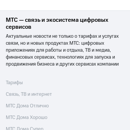
МТС
о технологиях
МТС — связь и экосистема цифровых
сервисов
Достижения
Актуальные новости не только о тарифах и услугах
Интервью
связи, но и новых продуктах МТС: цифровых
Финансовая
приложениях для работы и отдыха, ТВ и медиа,
отчетность
финансовых сервисах, технологиях для запуска и
продвижения бизнеса и других сервисах компании
Контакты
Новости
в
Тарифы
регионе
Связь, ТВ и интернет
м и акционерам
Корпоративное
МТС Дома Отлично
управление
МТС Дома Хорошо
Корпоративный
секретарь
МТС Дома Супер