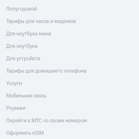
выкупа
Полугодовой
акций
Дивиденды
Тарифы для часов и модемов
Рынок
облигаций
Для ноутбука мини
Описание
Еврооблигации-2023
Для ноутбука
Уведомление
о
Для устройств
погашении
именных
Тарифы для домашнего телефона
облигаций
Другое
Услуги
Регистратор
Мобильная связь
Реквизиты
Контакты
Роуминг
йчивое развитие
и деловая этика
Перейти в МТС со своим номером
На главную
Оформить eSIM