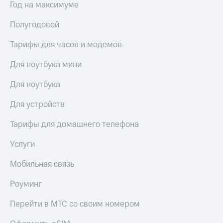
Год на максимуме
выкупа
акций
Полугодовой
Дивиденды
Рынок
облигаций
Тарифы для часов и модемов
Описание
Для ноутбука мини
Еврооблигации-2023
Уведомление
Для ноутбука
о
погашении
Для устройств
именных
облигаций
Тарифы для домашнего телефона
Другое
Услуги
Регистратор
Реквизиты
Мобильная связь
Контакты
йчивое развитие
Роуминг
и деловая этика
На главную
Перейти в МТС со своим номером