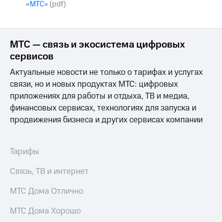
«МТС»
(pdf)
МТС
о технологиях
МТС — связь и экосистема цифровых
Достижения
сервисов
Интервью
Актуальные новости не только о тарифах и услугах
Финансовая
связи, но и новых продуктах МТС: цифровых
отчетность
приложениях для работы и отдыха, ТВ и медиа,
финансовых сервисах, технологиях для запуска и
Контакты
продвижения бизнеса и других сервисах компании
Новости
в
регионе
Тарифы
м и акционерам
Связь, ТВ и интернет
Корпоративное
управление
МТС Дома Отлично
Корпоративный
МТС Дома Хорошо
секретарь