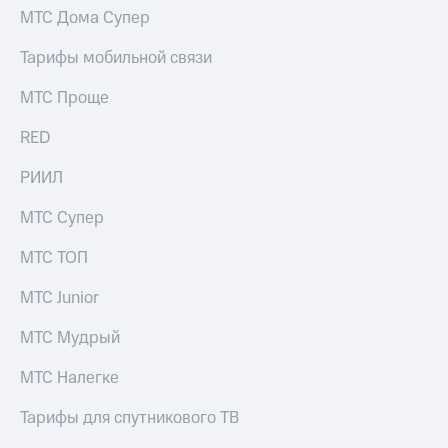
Раскрытие
МТС Дома Супер
информации
Информация
Тарифы мобильной связи
акционерам
Документы
МТС Проще
ПАО
"МТС"
RED
Собрания
акционеров
Личный
РИИЛ
кабинет
акционера
МТС Супер
Акционерный
капитал
МТС ТОП
Контроль
и
МТС Junior
аудит
Рынок
МТС Мудрый
акций
МТС Налегке
Описание
Программа
Тарифы для спутникового ТВ
приобретения
Порядок